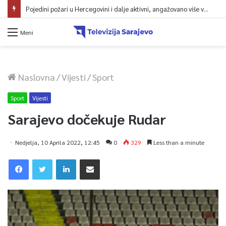
Pojedini požari u Hercegovini i dalje aktivni, angažovano više vatrogasaca i helikopter
Meni
Naslovna
/
Vijesti
/
Sport
Sport
Vijesti
Sarajevo dočekuje Rudar
Nedjelja, 10 Aprila 2022, 12:45
0
329
Less than a minute