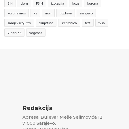
BiH
dom
FBiH
izolacija
kcus
korona
koronavirus
ks
novi
poplave
sarajevo
sarajevskojutro
skupstina
srebrenica
test
tvsa
Vlada KS
vogosca
Redakcija
Adresa: Bulevar Meše Selimovića 12,
71000 Sarajevo,