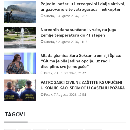
Pojedini požari u Hercegovini i dalje aktivni,
angažovano više vatrogasaca i helikopter
Subota, 8 Augusta 2026, 12:16
Narednih dana sunčano i vruće, na jugu
zemlje temperatura do 41 stepen
Subota, 8 Augusta 2026, 11:13
Mlada glumica Sara Seksan u emisiji Špica:
“Gluma je bila jedina opcija, uz rad i
disciplinu sve je moguće”
Petak, 7 Augusta 2026, 21:42
VATROGASCI CIVILNE ZAŠTITE KS UPUĆENI
U KONJIC KAO ISPOMOĆ U GAŠENJU POŽARA
Petak, 7 Augusta 2026, 19:54
TAGOVI