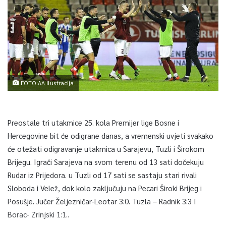
FOTO:AA Ilustracija
Preostale tri utakmice 25. kola Premijer lige Bosne i
Hercegovine bit će odigrane danas, a vremenski uvjeti svakako
će otežati odigravanje utakmica u Sarajevu, Tuzli i Širokom
Brijegu. Igrači Sarajeva na svom terenu od 13 sati dočekuju
Rudar iz Prijedora. u Tuzli od 17 sati se sastaju stari rivali
Sloboda i Velež, dok kolo zaključuju na Pecari Široki Brijeg i
Posušje. Jučer Željezničar-Leotar 3:0. Tuzla – Radnik 3:3 I
Borac- Zrinjski 1:1..