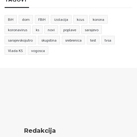
BiH
dom
FBiH
izolacija
kcus
korona
koronavirus
ks
novi
poplave
sarajevo
sarajevskojutro
skupstina
srebrenica
test
tvsa
Vlada KS
vogosca
Redakcija