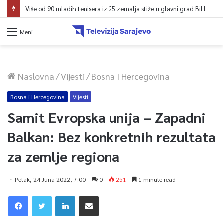
Više od 90 mladih tenisera iz 25 zemalja stiže u glavni grad BiH
Meni
Naslovna
/
Vijesti
/
Bosna I Hercegovina
Bosna i Hercegovina
Vijesti
Samit Evropska unija – Zapadni
Balkan: Bez konkretnih rezultata
za zemlje regiona
Petak, 24 Juna 2022, 7:00
0
251
1 minute read