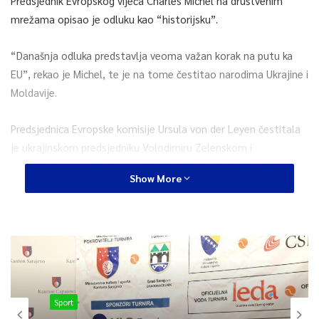
Predsjednik Evropskog vijeća Charles Michel na društvenim
mrežama opisao je odluku kao “historijsku”.
“Današnja odluka predstavlja veoma važan korak na putu ka
EU”, rekao je Michel, te je na tome čestitao narodima Ukrajine i
Moldavije.
Predsjednica Evropske komisije Ursula von der Leyen čestitala
je ukrajinskom predsjedniku Volodimiru Zelenskom i
predsjednici Moldavije Maii Sandu zbog dodijele kandidatskog
Show More
statusa.
“Vaše države su dio evropske porodice. Današnje historijske
odluke lidera to i potvrđuju”, rekla je Von der Leyen.
Ukrajina je podnijela zahtjev za članstvo u EU 28. februara
2022. godine, četiri dana nakon početka ruske ofanzive, a
Sport
Moldavija i Gruzija 3. marta 2022. godine. Evropsko vijeće 7.