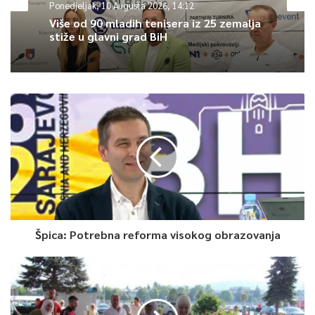
Ponedjeljak, 10 Augusta 2026, 14:12
marta pozvalo je Evropsku komisiju da iznese mišljenje o ovoj
Više od 90 mladih tenisera iz 25 zemalja
temi.
stiže u glavni grad BiH
Status kandidata je prvi korak u dugoročnom procesu
pridruživanja određene države EU-u.
0
Article Rating
Špica: Potrebna reforma visokog obrazovanja