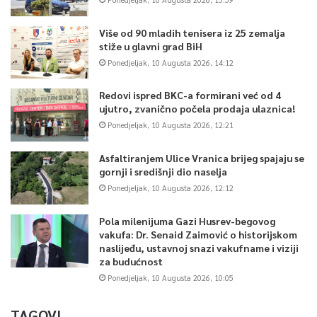
Više od 90 mladih tenisera iz 25 zemalja
stiže u glavni grad BiH
Ponedjeljak, 10 Augusta 2026, 14:12
Redovi ispred BKC-a formirani već od 4
ujutro, zvanično počela prodaja ulaznica!
Ponedjeljak, 10 Augusta 2026, 12:21
Asfaltiranjem Ulice Vranica brijeg spajaju se
gornji i središnji dio naselja
Ponedjeljak, 10 Augusta 2026, 12:12
Pola milenijuma Gazi Husrev-begovog
vakufa: Dr. Senaid Zaimović o historijskom
naslijeđu, ustavnoj snazi vakufname i viziji
za budućnost
Ponedjeljak, 10 Augusta 2026, 10:05
TAGOVI