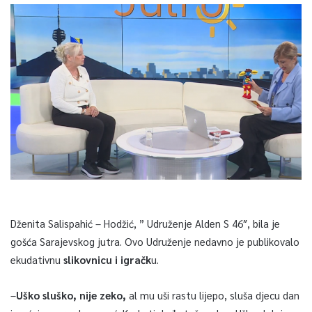
Dženita Salispahić – Hodžić, ” Udruženje Alden S 46″, bila je
gošća Sarajevskog jutra. Ovo Udruženje nedavno je publikovalo
ekudativnu
slikovnicu i igračk
u.
–
Uško sluško, nije zeko,
al mu uši rastu lijepo, sluša djecu dan