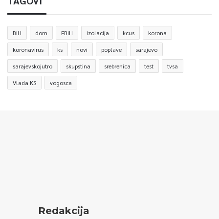
TAGOVI
BiH
dom
FBiH
izolacija
kcus
korona
koronavirus
ks
novi
poplave
sarajevo
sarajevskojutro
skupstina
srebrenica
test
tvsa
Vlada KS
vogosca
Redakcija