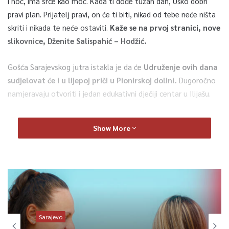
i noć, ima srce kao moć. Kada ti dođe tužan dan, Uško dobri
pravi plan. Prijatelj pravi, on će ti biti, nikad od tebe neće ništa
skriti i nikada te neće ostaviti.
Kaže se na prvoj stranici, nove
slikovnice, Dženite Salispahić – Hodžić.
Gošća Sarajevskog jutra istakla je da će
Udruženje ovih dana
sudjelovat će i u lijepoj priči u Pionirskoj dolini.
Dugoročno
namjeravaju otvoriti i jedan edukativni dječiji centar u Ilijašu.
-Taj centar će ustvari sadržavati i rođendanice, i edukativni
Show More
centar u jednom, divne kreativne radione, odakle će djeca
izlaziti zadovoljna, naglasila je.
Sarajevo