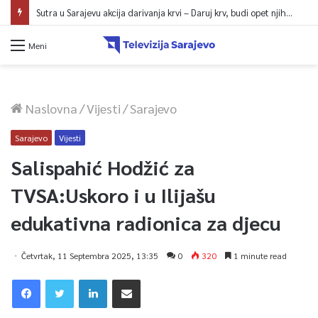
Sprječavanje dehidracije i pregrijavanja: Odrasli jedna čaša vode na sat vremena
Meni
Naslovna
/
Vijesti
/
Sarajevo
Sarajevo
Vijesti
Salispahić Hodžić za
TVSA:Uskoro i u Ilijašu
edukativna radionica za djecu
Četvrtak, 11 Septembra 2025, 13:35
0
320
1 minute read