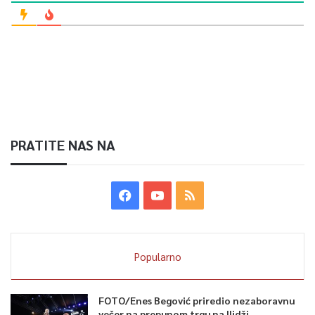
PRATITE NAS NA
Popularno
FOTO/Enes Begović priredio nezaboravnu
večer na prepunom trgu na Ilidži