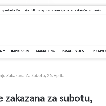
ović na Igmanu: Bosna nije samo zemlja, već ideja za koju se živi
A
IMPRESSUM
MARKETING
POŠALJI VIJEST
PRIJAVI
nje Zakazana Za Subotu, 26. Aprila
e zakazana za subotu,