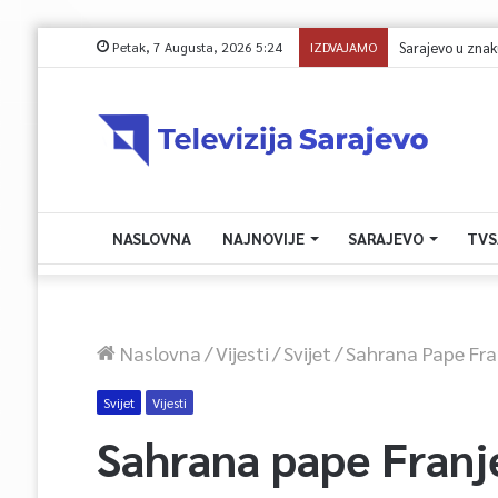
Petak, 7 Augusta, 2026 5:24
IZDVAJAMO
Reisul-ulema Kavaz
NASLOVNA
NAJNOVIJE
SARAJEVO
TVS
Naslovna
/
Vijesti
/
Svijet
/
Sahrana Pape Fra
Svijet
Vijesti
Sahrana pape Franj