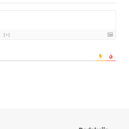
}
[+]