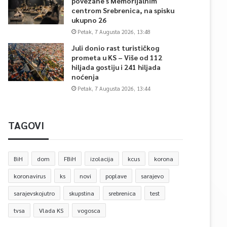
povezane s Memorijalnim
centrom Srebrenica, na spisku
ukupno 26
Petak, 7 Augusta 2026, 13:48
Juli donio rast turističkog
prometa u KS – Više od 112
hiljada gostiju i 241 hiljada
noćenja
Petak, 7 Augusta 2026, 13:44
TAGOVI
BiH
dom
FBiH
izolacija
kcus
korona
koronavirus
ks
novi
poplave
sarajevo
sarajevskojutro
skupstina
srebrenica
test
tvsa
Vlada KS
vogosca