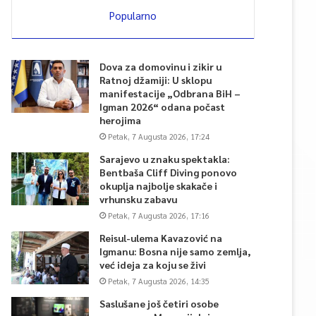
Popularno
Dova za domovinu i zikir u
Ratnoj džamiji: U sklopu
manifestacije „Odbrana BiH –
Igman 2026“ odana počast
herojima
Petak, 7 Augusta 2026, 17:24
Sarajevo u znaku spektakla:
Bentbaša Cliff Diving ponovo
okuplja najbolje skakače i
vrhunsku zabavu
Petak, 7 Augusta 2026, 17:16
Reisul-ulema Kavazović na
Igmanu: Bosna nije samo zemlja,
već ideja za koju se živi
Petak, 7 Augusta 2026, 14:35
Saslušane još četiri osobe