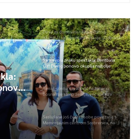
Dova za domovinu i zikir u Ratnoj
džamiji: U sklopu manifestacije „Odbrana
BiH – Igman 2026“ odana počast
herojima
Sarajevo u znaku spektakla: Bentbaša
Cliff Diving ponovo okuplja najbolje
skakače i vrhunsku zabavu
kla:
ponovo
Reisul-ulema Kavazović na Igmanu:
Bosna nije samo zemlja, već ideja za
 i
koju se živi
Saslušane još četiri osobe povezane s
Memorijalnim centrom Srebrenica, na
spisku ukupno 26