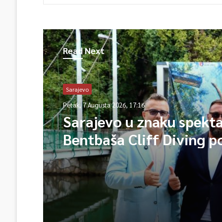
Read Next
Sarajevo
Petak, 7 Augusta 2026, 17:16
Sarajevo u znaku spekta
Bentbaša Cliff Diving 
okuplja najbolje skakače
vrhunsku zabavu