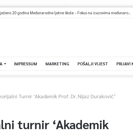
U Sarajevu obilježeno 20 godina Međunarodne ljetne škole – Fokus na izazovima međunarodne pravde
A
IMPRESSUM
MARKETING
POŠALJI VIJEST
PRIJAVI
rijalni Turnir ‘Akademik Prof. Dr. Nijaz Duraković’
lni turnir ‘Akademik