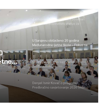
Zastupnici Trojke predlažu poseban
pravni i administrativni status za
Memorijalni centar Srebrenica
U Sarajevu obilježeno 20 godina
Međunarodne ljetne škole – Fokus na
izazovima međunarodne pravde
0
etne
U Sarajevu počelo saobraćati 10 novih
ISUZU autobusa
vima
Denyel Ismir Kovač o programu
Predbračno savjetovanje 2026 (video)