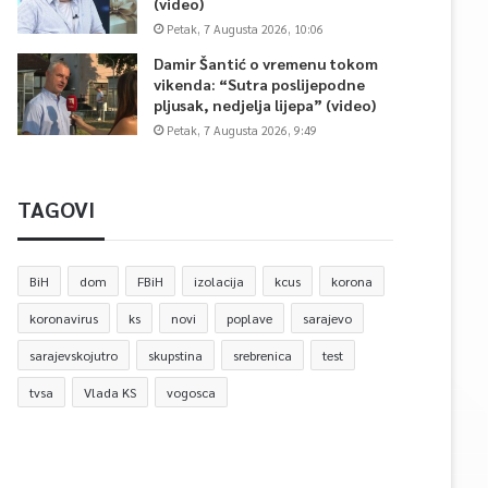
(video)
Petak, 7 Augusta 2026, 10:06
Damir Šantić o vremenu tokom
vikenda: “Sutra poslijepodne
pljusak, nedjelja lijepa” (video)
Petak, 7 Augusta 2026, 9:49
TAGOVI
BiH
dom
FBiH
izolacija
kcus
korona
koronavirus
ks
novi
poplave
sarajevo
sarajevskojutro
skupstina
srebrenica
test
tvsa
Vlada KS
vogosca