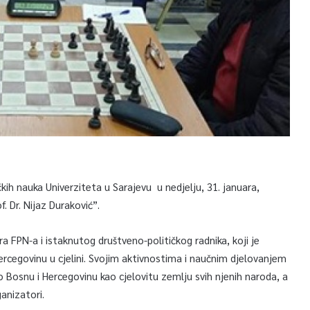
kih nauka Univerziteta u Sarajevu u nedjelju, 31. januara,
. Dr. Nijaz Duraković”.
a FPN-a i istaknutog društveno-političkog radnika, koji je
ercegovinu u cjelini. Svojim aktivnostima i naučnim djelovanjem
cao Bosnu i Hercegovinu kao cjelovitu zemlju svih njenih naroda, a
rganizatori.