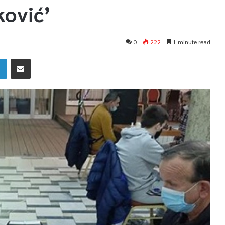
ković’
0
222
1 minute read