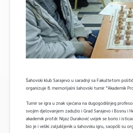
Šahovski klub Sarajevo u saradnji sa Fakultetom politič
organizuje 8. memorijalni šahovski turnir “Akademik Prof
Turnir se igra u znak sjećana na dugogodišnjeg profesor
svojim djelovanjem zadužio i Grad Sarajevo i Bosnu i H
akademik prof.dr. Nijaz Duraković uvijek se borio i isti
bio je i veliki zaljubljenik u šahovsku igru, saopćili su o