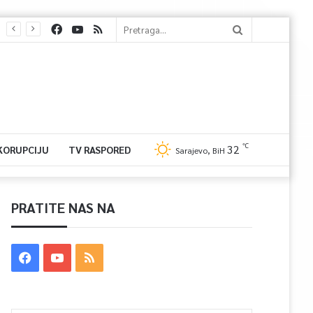
℃
32
 KORUPCIJU
TV RASPORED
Sarajevo, BiH
PRATITE NAS NA