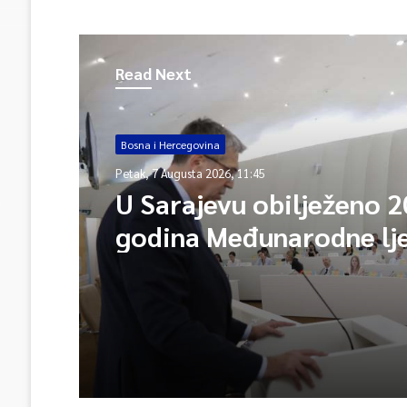
Read Next
Bosna i Hercegovina
Petak, 7 Augusta 2026, 11:45
U Sarajevu obilježeno 2
godina Međunarodne lj
škole – Fokus na izazo
međunarodne pravde