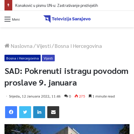
Konaković u pismu UN-u: Zastrašivanje preživjelih
Meni
Naslovna
/
Vijesti
/
Bosna I Hercegovina
Bosna i Hercegovina
Vijesti
SAD: Pokrenuti istragu povodom
proslave 9. januara
Srijeda, 12 Januara 2022, 11:46
0
275
1 minute read