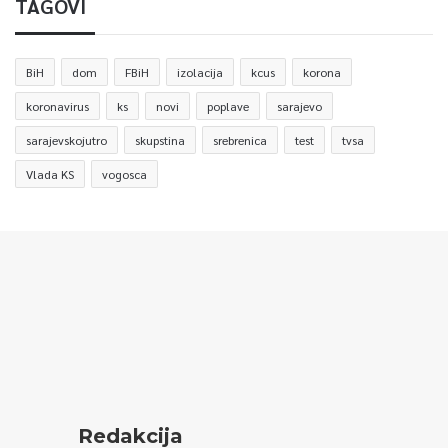
TAGOVI
BiH
dom
FBiH
izolacija
kcus
korona
koronavirus
ks
novi
poplave
sarajevo
sarajevskojutro
skupstina
srebrenica
test
tvsa
Vlada KS
vogosca
Redakcija