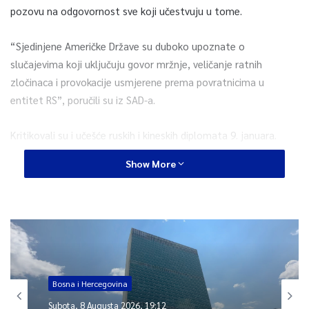
pozovu na odgovornost sve koji učestvuju u tome.
“Sjedinjene Američke Države su duboko upoznate o
slučajevima koji uključuju govor mržnje, veličanje ratnih
zločinaca i provokacije usmjerene prema povratnicima u
entitet RS”, poručili su iz SAD-a.
Kritikovali su i učešće ruskih i kineskih diplomata 9. januara.
Show More
“Dok su kineski i ruski predstavnici učestvovali u
destabilizirajućim ceremonijama, Sjedinjene Američke Države
su Bosni i Hercegovini donirale 96.000 doza vakcina za borbu
protiv koronavirusa”, stoji u zaključku State Departmenta.
0
Bosna i Hercegovina
Article Rating
Subota, 8 Augusta 2026, 19:12