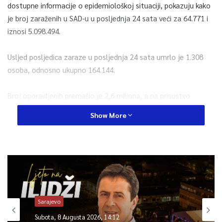
dostupne informacije o epidemiološkoj situaciji, pokazuju kako
je broj zaraženih u SAD-u u posljednja 24 sata veći za 64.771 i
iznosi 5.098.494.
Usljed posljedica zaraze u posljednja 24 sata umrlo je 1.308
osoba, odnosno ukupno 164.144.
Broj oporavljenih premašio je 2,6 miliona, a na prisustvo
koronavirusa obavljeno je više od 63,9 miliona testiranja.
Show More
Zemlje s najviše zaraženih, nakon SAD-a, su Brazil (2.967.064) i
Indija (2.108.705).
California je s 549.694 slučaja zaraze najpogođenija savezna
američka država, a slijede Florida (518.075) i Texas (497.406).
Sarajevo
Subota, 8 Augusta 2026, 14:12
0