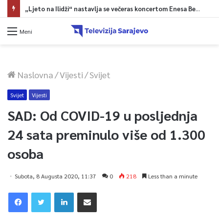
„Ljeto na Ilidži“ nastavlja se večeras koncertom Enesa Begovića
Meni
Naslovna
/
Vijesti
/
Svijet
Svijet
Vijesti
SAD: Od COVID-19 u posljednja
24 sata preminulo više od 1.300
osoba
Subota, 8 Augusta 2020, 11:37
0
218
Less than a minute