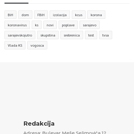
BiH
dom
FBiH
izolacija
kcus
korona
koronavirus
ks
novi
poplave
sarajevo
sarajevskojutro
skupstina
srebrenica
test
tvsa
Vlada KS
vogosca
Redakcija
Adresa: Bulevar Meše Selimovića 12,