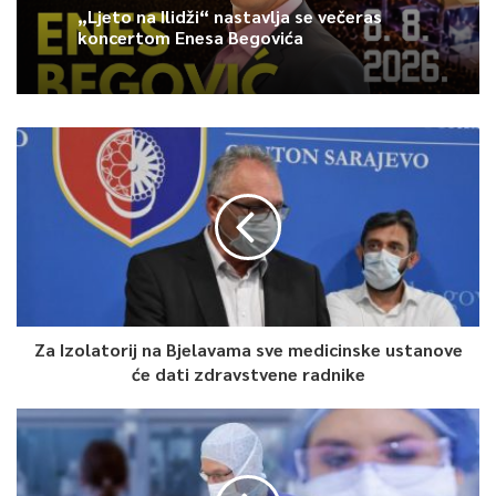
„Ljeto na Ilidži“ nastavlja se večeras
koncertom Enesa Begovića
Article Rating
Za Izolatorij na Bjelavama sve medicinske ustanove
će dati zdravstvene radnike