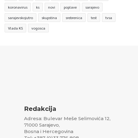
koronavirus
ks
novi
poplave
sarajevo
sarajevskojutro
skupstina
srebrenica
test
tvsa
Vlada KS
vogosca
Redakcija
Adresa: Bulevar Meše Selimovića 12,
71000 Sarajevo,
Bosna i Hercegovina
Tel: +387 (0)33 776 808