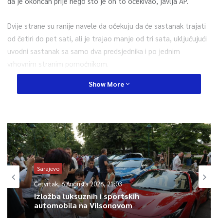
da je okončan prije nego što je on to očekivao, javlja AP.
Dvije strane su ranije navele da očekuju da će sastanak trajati
od četiri do pet sati, ali je trajao manje od tri sata, uključujući
uvodni sastanak sa samo dva predsjednika i po jednim
vrhovnim stranim pomoćnikom.
Show More
Kada se završio sastanak, Putin jeto izjavio na konferenciji za
novinare, a Biden je nastavio sa svojom sesijom s novinarima.
Putin je priznao da je Biden s njim pokrenuo pitanje ljudskih
prava, uključujući sudbinu lidera opozicije Alekseja Navaljnog.
Putin je branio zatvorsku kaznu za njega i prekinuo je daljnja
pitanja o tretmanu opozicionara, ističući američka domaća
Sarajevo
previranja, uključujući proteste Black Lives Matter i pobunu na
Četvrtak, 6 Augusta 2026, 21:03
Kapitolu 6. januara.
Izložba luksuznih i sportskih
automobila na Vilsonovom