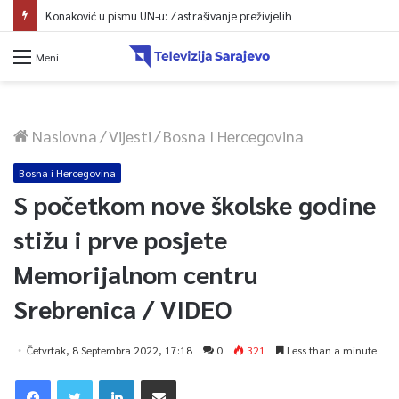
Konaković u pismu UN-u: Zastrašivanje preživjelih
Meni
Naslovna
/
Vijesti
/
Bosna I Hercegovina
Bosna i Hercegovina
S početkom nove školske godine
stižu i prve posjete
Memorijalnom centru
Srebrenica / VIDEO
Četvrtak, 8 Septembra 2022, 17:18
0
321
Less than a minute