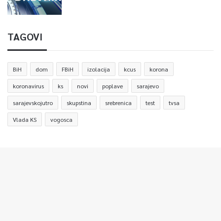
TAGOVI
BiH
dom
FBiH
izolacija
kcus
korona
koronavirus
ks
novi
poplave
sarajevo
sarajevskojutro
skupstina
srebrenica
test
tvsa
Vlada KS
vogosca