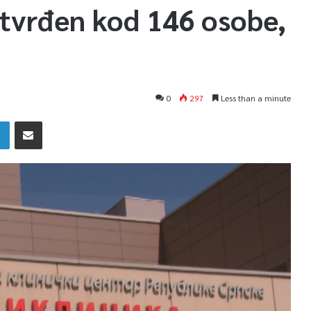
otvrđen kod 146 osobe,
0
297
Less than a minute