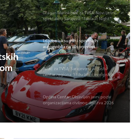
Dragan Marinković za TVSA: Novi ljetni
spektakl u Sarajevu “Tabia at Night”
Izložba luksuznih i sportskih
automobila na Vilsonovom
tskih
vom
Avdić za TVSA: Sarajevo u avgustu
centar regiona: Stižu lideri evropskih
gradova
Općina Centar: Objavljen javni poziv
organizacijama civilnog društva 2026