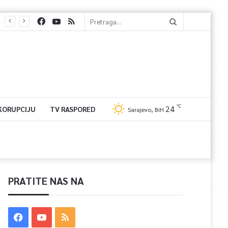
℃
24
 KORUPCIJU
TV RASPORED
Sarajevo, BiH
PRATITE NAS NA