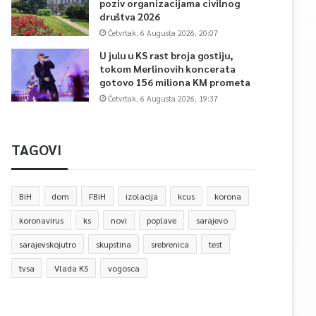
poziv organizacijama civilnog
društva 2026
Četvrtak, 6 Augusta 2026, 20:07
U julu u KS rast broja gostiju,
tokom Merlinovih koncerata
gotovo 156 miliona KM prometa
Četvrtak, 6 Augusta 2026, 19:37
TAGOVI
BiH
dom
FBiH
izolacija
kcus
korona
koronavirus
ks
novi
poplave
sarajevo
sarajevskojutro
skupstina
srebrenica
test
tvsa
Vlada KS
vogosca