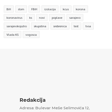
BiH
dom
FBiH
izolacija
kcus
korona
koronavirus
ks
novi
poplave
sarajevo
sarajevskojutro
skupstina
srebrenica
test
tvsa
Vlada KS
vogosca
Redakcija
Adresa: Bulevar Meše Selimovića 12,