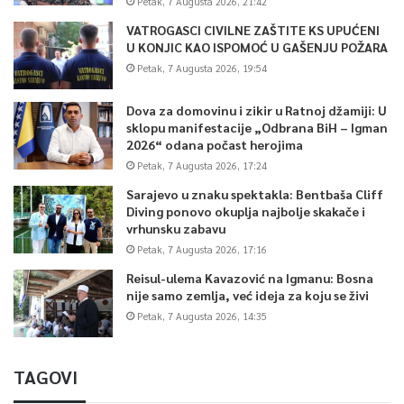
Petak, 7 Augusta 2026, 21:42
VATROGASCI CIVILNE ZAŠTITE KS UPUĆENI
U KONJIC KAO ISPOMOĆ U GAŠENJU POŽARA
Petak, 7 Augusta 2026, 19:54
Dova za domovinu i zikir u Ratnoj džamiji: U
sklopu manifestacije „Odbrana BiH – Igman
2026“ odana počast herojima
Petak, 7 Augusta 2026, 17:24
Sarajevo u znaku spektakla: Bentbaša Cliff
Diving ponovo okuplja najbolje skakače i
vrhunsku zabavu
Petak, 7 Augusta 2026, 17:16
Reisul-ulema Kavazović na Igmanu: Bosna
nije samo zemlja, već ideja za koju se živi
Petak, 7 Augusta 2026, 14:35
TAGOVI