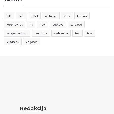
BiH
dom
FBiH
izolacija
kcus
korona
koronavirus
ks
novi
poplave
sarajevo
sarajevskojutro
skupstina
srebrenica
test
tvsa
Vlada KS
vogosca
Redakcija