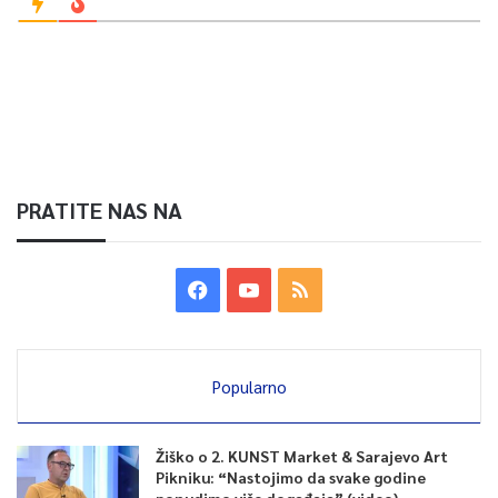
PRATITE NAS NA
Popularno
Žiško o 2. KUNST Market & Sarajevo Art
Pikniku: “Nastojimo da svake godine
ponudimo više događaja” (video)