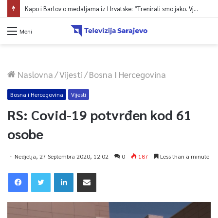
Kapo i Barlov o medaljama iz Hrvatske: “Trenirali smo jako. Vjerovali smo”
Meni
Naslovna
/
Vijesti
/
Bosna I Hercegovina
Bosna i Hercegovina
Vijesti
RS: Covid-19 potvrđen kod 61
osobe
Nedjelja, 27 Septembra 2020, 12:02
0
187
Less than a minute