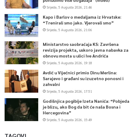
Srijeda, 5 Augusta 2026, 21:46
Kapo i Barlov o medaljama iz Hrvatske:
“Trenirali smo jako. Vjerovali smo”
Srijeda, 5 Augusta 2026, 21:06
Ministarstvo saobraćaja KS: Završena
revizija projekta, uskoro javna nabavka za
obnovu mosta u ulici Ive Andrića
Srijeda, 5 Augusta 2026, 19:18
Avdić u Vijećnici primio Dinu Merlina:
Sarajevo i građani su izuzetno ponosni i
zahvalni
Srijeda, 5 Augusta 2026, 17:51
Godišnjica pogibije Izeta Nanića: “Pobjeda
je blizu, ako Bog da bit će naša Bosna i
Hercegovina”
Srijeda, 5 Augusta 2026, 15:49
TAGOVI