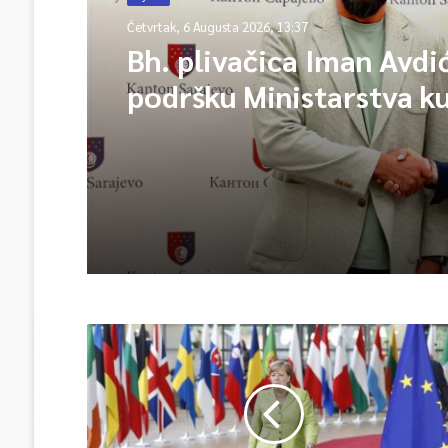
Četvrtak, 6 Augusta 2026, 13:37
Bh. plivačica Iman Avdi
podršku Ministarstva ku
sporta KS kreće na Evr
prvenstvo i Mediterans