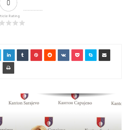
0
rticle Rating
Općina Centar: Potpisani ugovori za
finansijsku pomoć ustanovama
socijalne zaštite