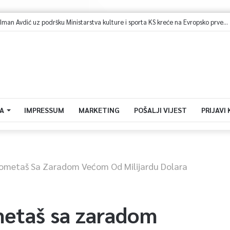
Bh. plivačica Iman Avdić uz podršku Ministarstva kulture i sporta KS kreće na Evropsko prvenstvo i Mediteranske igre
A
IMPRESSUM
MARKETING
POŠALJI VIJEST
PRIJAVI
ometaš Sa Zaradom Većom Od Milijardu Dolara
metaš sa zaradom