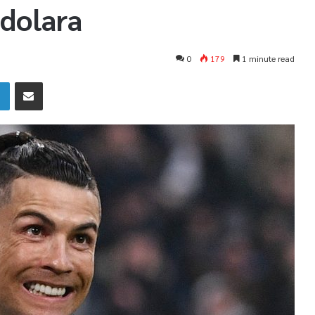
 dolara
0
179
1 minute read