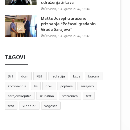
udruženja žrtava
Četvrtak, 6 Augusta 2026, 13:34
Mattu Josephu uručeno
priznanje “Počasni građanin
Grada Sarajeva”
Četvrtak, 6 Augusta 2026, 13:32
TAGOVI
BiH
dom
FBiH
izolacija
kcus
korona
koronavirus
ks
novi
poplave
sarajevo
sarajevskojutro
skupstina
srebrenica
test
tvsa
Vlada KS
vogosca