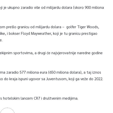
 je ukupno zaradio više od milijardu dolara (skoro 900 miliona
adom prešlo granicu od milijardu dolara – golfer Tiger Woods,
ke, i bokser Floyd Mayweather, koji je tu granicu prestigao
e.
 ekipnim sportovima, a drugi će najvjerovatnije naredne godine
jama zaradio 577 miliona eura (650 miliona dolara), a taj iznos
ko do kraja ispuni ugovor sa Juventusom, koji ga veže do 2022.
s hotelskim lancem CR7 i društvenim medijima.