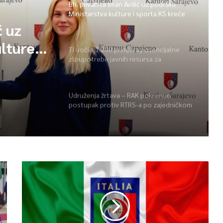
Bh. plivačica Iman Avdić uz podršku
Ministarstva kulture i sporta KS kreće
na Evropsko prvenstvo i Mediteranske
ć uz
igre
lture i
TI uočio 1.200 primjera potencijalne
zloupotrebe javnih resursa za
opsko
promociju stranaka
ke igre
Udruženja žrtava – RAK pokrenuo
postupak protiv RTRS-a po zajedničkom
prigovoru pet udruženja žrtava