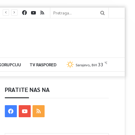
℃
33
 KORUPCIJU
TV RASPORED
Sarajevo, BiH
PRATITE NAS NA