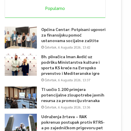
Popularno
Općina Centar: Potpisani ugovori
za finansijsku pomoć
ustanovama socijalne zaštite
Četvrtak, 6 Augusta 2026, 13:42
Bh. plivačica Iman Avdić uz
podršku Ministarstva kulture i
sporta KS kreće na Evropsko
prvenstvo i Mediteranske igre
Četvrtak, 6 Augusta 2026, 13:37
TI uočio 1.200 primjera
potencijalne zloupotrebe javnih
resursa za promociju stranaka
Četvrtak, 6 Augusta 2026, 13:36
Udruženja žrtava – RAK
pokrenuo postupak protiv RTRS-
a po zajedničkom prigovoru pet