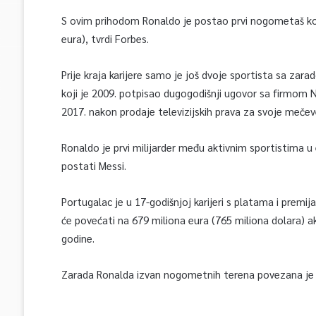
S ovim prihodom Ronaldo je postao prvi nogometaš koji
eura), tvrdi Forbes.
Prije kraja karijere samo je još dvoje sportista sa zar
koji je 2009. potpisao dugogodišnji ugovor sa firmom Ni
2017. nakon prodaje televizijskih prava za svoje mečev
Ronaldo je prvi milijarder među aktivnim sportistima u
postati Messi.
Portugalac je u 17-godišnjoj karijeri s platama i premi
će povećati na 679 miliona eura (765 miliona dolara) a
godine.
Zarada Ronalda izvan nogometnih terena povezana je 