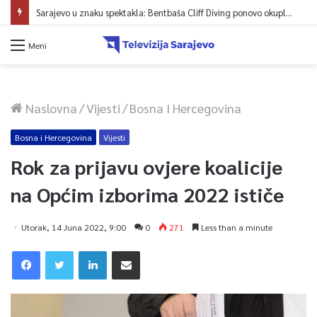
Sarajevo u znaku spektakla: Bentbaša Cliff Diving ponovo okuplja najbolje skakače i vrhunsku zabavu
Meni
Naslovna
/
Vijesti
/
Bosna I Hercegovina
Bosna i Hercegovina
Vijesti
Rok za prijavu ovjere koalicije
na Općim izborima 2022 ističe
Utorak, 14 Juna 2022, 9:00
0
271
Less than a minute