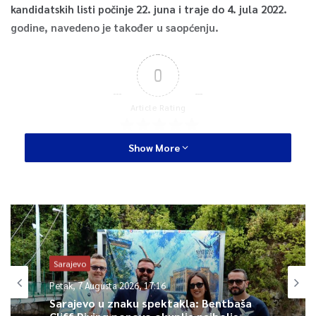
kandidatskih listi počinje 22. juna i traje do 4. jula 2022.
godine, navedeno je također u saopćenju.
0
Article Rating
Show More
Sarajevo
Petak, 7 Augusta 2026, 17:16
Sarajevo u znaku spektakla: Bentbaša