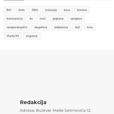
BiH
dom
FBiH
izolacija
kcus
korona
koronavirus
ks
novi
poplave
sarajevo
sarajevskojutro
skupstina
srebrenica
test
tvsa
Vlada KS
vogosca
Redakcija
Adresa: Bulevar Meše Selimovića 12,