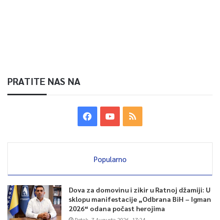
PRATITE NAS NA
Popularno
Dova za domovinu i zikir u Ratnoj džamiji: U
sklopu manifestacije „Odbrana BiH – Igman
2026“ odana počast herojima
Petak, 7 Augusta 2026, 17:24