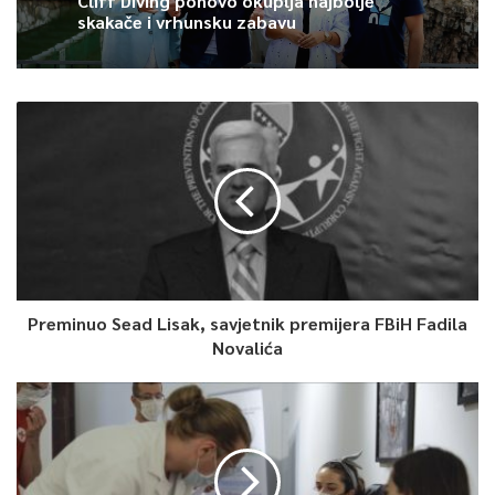
Cliff Diving ponovo okuplja najbolje
skakače i vrhunsku zabavu
Preminuo Sead Lisak, savjetnik premijera FBiH Fadila
Novalića