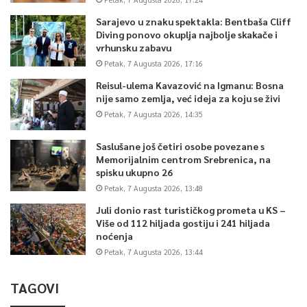
Sarajevo u znaku spektakla: Bentbaša Cliff
Diving ponovo okuplja najbolje skakače i
vrhunsku zabavu
Petak, 7 Augusta 2026, 17:16
Reisul-ulema Kavazović na Igmanu: Bosna
nije samo zemlja, već ideja za koju se živi
Petak, 7 Augusta 2026, 14:35
Saslušane još četiri osobe povezane s
Memorijalnim centrom Srebrenica, na
spisku ukupno 26
Petak, 7 Augusta 2026, 13:48
Juli donio rast turističkog prometa u KS –
Više od 112 hiljada gostiju i 241 hiljada
noćenja
Petak, 7 Augusta 2026, 13:44
TAGOVI