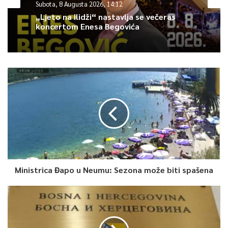
Subota, 8 Augusta 2026, 14:12
„Ljeto na Ilidži“ nastavlja se večeras
koncertom Enesa Begovića
Ministrica Đapo u Neumu: Sezona može biti spašena