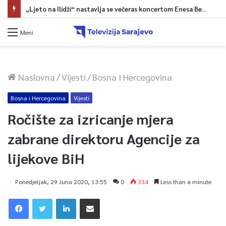
„Ljeto na Ilidži“ nastavlja se večeras koncertom Enesa Begovića
Meni
Naslovna
/
Vijesti
/
Bosna I Hercegovina
Bosna i Hercegovina
Vijesti
Ročište za izricanje mjera
zabrane direktoru Agencije za
lijekove BiH
Ponedjeljak, 29 Juna 2020, 13:55
0
334
Less than a minute