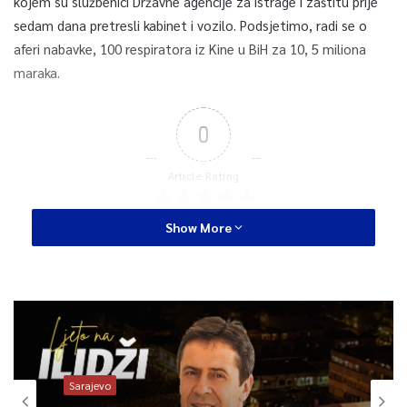
kojem su službenici Državne agencije za istrage i zaštitu prije
sedam dana pretresli kabinet i vozilo. Podsjetimo, radi se o
aferi nabavke, 100 respiratora iz Kine u BiH za 10, 5 miliona
maraka.
0
Article Rating
Show More
Sarajevo