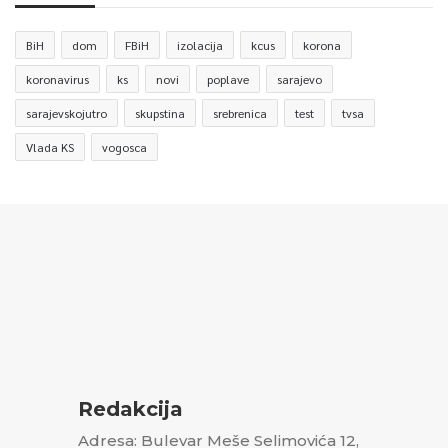
BiH
dom
FBiH
izolacija
kcus
korona
koronavirus
ks
novi
poplave
sarajevo
sarajevskojutro
skupstina
srebrenica
test
tvsa
Vlada KS
vogosca
Redakcija
Adresa: Bulevar Meše Selimovića 12,