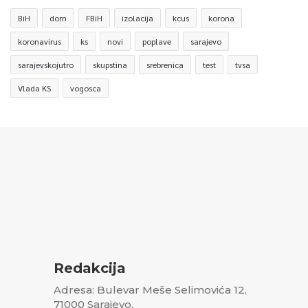
BiH
dom
FBiH
izolacija
kcus
korona
koronavirus
ks
novi
poplave
sarajevo
sarajevskojutro
skupstina
srebrenica
test
tvsa
Vlada KS
vogosca
Redakcija
Adresa: Bulevar Meše Selimovića 12,
71000 Sarajevo,