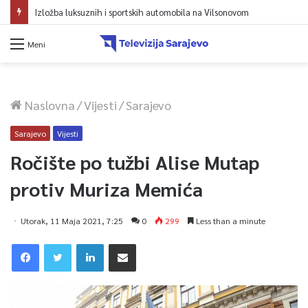
Izložba luksuznih i sportskih automobila na Vilsonovom
Meni
Naslovna
/
Vijesti
/
Sarajevo
Sarajevo
Vijesti
Ročište po tužbi Alise Mutap
protiv Muriza Memića
Utorak, 11 Maja 2021, 7:25
0
299
Less than a minute