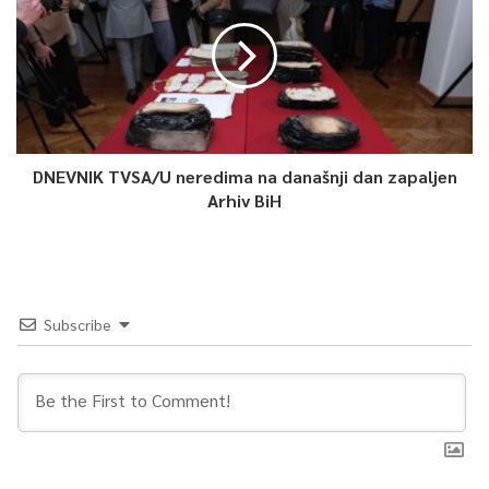
Prošle godine imali smo samo dva preminula donora, to je
premalo. Hrvatska ima 30 donora na million stanovnika i
godišnje imaju 90 donora, a mi dva. Moramo naći način da
povećamo broj transplantacija kako bi se usvojena inicijativa
realizirala – istakao je Tomislav Žuljević, predsjednik Udruženja
dijaliziranih i transplantiranih pacijenata FBiH.
DNEVNIK TVSA/U neredima na današnji dan zapaljen
Arhiv BiH
Čitav razgovor poslušajte u videu.
Subscribe