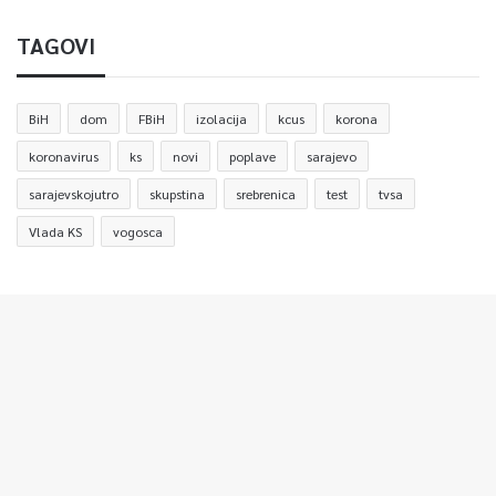
TAGOVI
BiH
dom
FBiH
izolacija
kcus
korona
koronavirus
ks
novi
poplave
sarajevo
sarajevskojutro
skupstina
srebrenica
test
tvsa
Vlada KS
vogosca