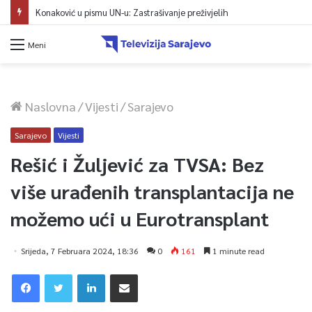
Protest zeničkih rudara do ispunjenja zahtjeva
Meni
Naslovna
/
Vijesti
/
Sarajevo
Sarajevo
Vijesti
Rešić i Žuljević za TVSA: Bez
više urađenih transplantacija ne
možemo ući u Eurotransplant
Srijeda, 7 Februara 2024, 18:36
0
161
1 minute read