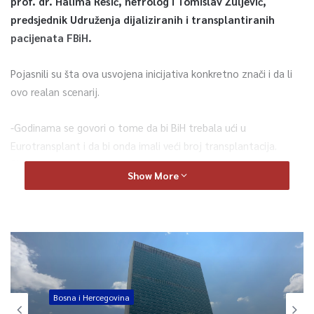
prof. dr. Halima Rešić, nefrolog i Tomislav Žuljević,
predsjednik Udruženja dijaliziranih i transplantiranih
pacijenata FBiH.
Pojasnili su šta ova usvojena inicijativa konkretno znači i da li
ovo realan scenarij.
-Godinama se govori o tome da bi BiH trebala ući u
Eurotransplant i da bi onda imali veći broj transplantacija.
Sigurno da nam treba takva podrška na nivou cijele države jer
Show More
bez toga nema realnog priključivanja Eurotransplantu i mi
pozdravljamo ovu inicijativu. S jedne strane to je podrška,
međutim, relanost je nešto drugo, a put do Eurotransplanta,
ako bude ovakav kao u ovih 20 godina u kojima se borimo i
pokušavamo, a niko nas ne sasluša – ne znam da li ćemo ući u
Eurotransplant. Za to moramo imati rezultate. Kada se organi
dobijaju od potencijalnih donora, oni se razdjeljuju između
Bosna i Hercegovina
zemalja koje su članice. BiH da bi ušla u Eurotransplant mora