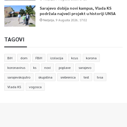
Sarajevo dobija novi kampus, Vlada KS
podržala najveći projekt u historiji UNSA
Nedjelja, 9 Augusta 2026, 17:02
TAGOVI
BiH
dom
FBiH
izolacija
kcus
korona
koronavirus
ks
novi
poplave
sarajevo
sarajevskojutro
skupstina
srebrenica
test
tvsa
Vlada KS
vogosca