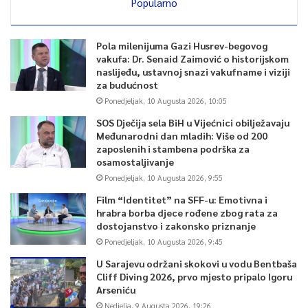
Popularno
Pola milenijuma Gazi Husrev-begovog
vakufa: Dr. Senaid Zaimović o historijskom
naslijeđu, ustavnoj snazi vakufname i viziji
za budućnost
Ponedjeljak, 10 Augusta 2026, 10:05
SOS Dječija sela BiH u Vijećnici obilježavaju
Međunarodni dan mladih: Više od 200
zaposlenih i stambena podrška za
osamostaljivanje
Ponedjeljak, 10 Augusta 2026, 9:55
Film “Identitet” na SFF-u: Emotivna i
hrabra borba djece rođene zbog rata za
dostojanstvo i zakonsko priznanje
Ponedjeljak, 10 Augusta 2026, 9:45
U Sarajevu održani skokovi u vodu Bentbaša
Cliff Diving 2026, prvo mjesto pripalo Igoru
Arseniću
Nedjelja, 9 Augusta 2026, 19:26