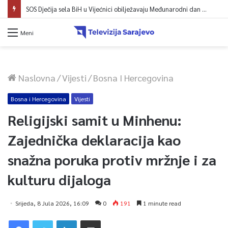
SOS Dječija sela BiH u Vijećnici obilježavaju Međunarodni dan mladih: Više od 200 zaposlenih i stambena podrška za osamostaljivanje
Meni
Naslovna
/
Vijesti
/
Bosna I Hercegovina
Bosna i Hercegovina
Vijesti
Religijski samit u Minhenu:
Zajednička deklaracija kao
snažna poruka protiv mržnje i za
kulturu dijaloga
Srijeda, 8 Jula 2026, 16:09
0
191
1 minute read