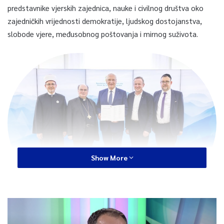
predstavnike vjerskih zajednica, nauke i civilnog društva oko
zajedničkih vrijednosti demokratije, ljudskog dostojanstva,
slobode vjere, međusobnog poštovanja i mirnog suživota.
Show More
Forum je pokrenulo Ministarstvo unutrašnjih poslova i
integracije Bavarske, a deklaracija je rezultat višemjesečnog