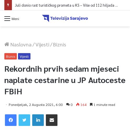
Juli donio rast turističkog prometa u KS – Više od 112 hiljada gostiju i 241 hiljada noćenja
Meni
Naslovna
/
Vijesti
/
Biznis
Biznis
Vijesti
Rekordnih prvih sedam mjeseci
naplate cestarine u JP Autoceste
FBiH
Ponedjeljak, 2 Augusta 2021, 6:00
0
164
1 minute read