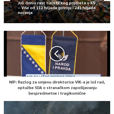
Ukupan broj izlaza povećan je za 21,18 posto u odnosu na isto
Juli donio rast turističkog prometa u KS
– Više od 112 hiljada gostiju i 241 hiljada
razdoblje 2020. godine. U usporedbi s istim razdobljem 2019.
noćenja
godine, broj prolaza je veći za 18.631 prolaza, priopćio je Press
JP Autoceste FBiH.
Učešće vozila po kategorijama u ukupnom prometu vozila je:
Kategorija 1 (motocikli, osobna vozila registrirana do 7
sjedišta) 85 posto, Kategorija 2 (laka dostavna vozila, kombi
vozila, karavani visine od 1,3 m na prednjoj osovini) 6,26 posto,
Kategorija 3 (autobusi, kamioni s ili bez prikolice) 3,68 posto, i
Kategorija 4 (kamioni s četiri ili više osovina, tegljači, kombi
vozila s prikolicom) 5,05 posto.
NIP: Razlog za smjenu direktorice VIK-a je loš rad,
optužbe SDA o stranačkom zapošljavanju
Ukupno ostvareni prihod od naplate cestarine u periodu od
bespredmetne i tragikomične
01.01. do 31.07. 2021. godine je 23.845.202,32 maraka. Ukupan
ostvareni prihod je povećan za 22,55 posto (ili za 4.389.200,01
maraka) u odnosu na isto razdoblje prošle godine, a u odnosu
na isto razdoblje rekordne 2019. godine, ostvareni prihod je