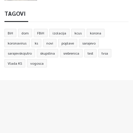
TAGOVI
BiH
dom
FBiH
izolacija
kcus
korona
koronavirus
ks
novi
poplave
sarajevo
sarajevskojutro
skupstina
srebrenica
test
tvsa
Vlada KS
vogosca