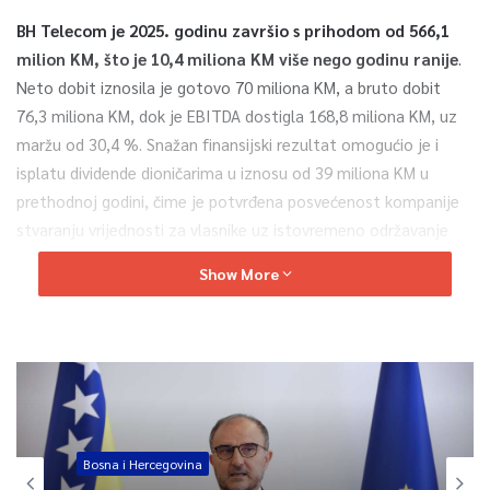
BH Telecom je 2025. godinu završio s prihodom od 566,1
milion KM, što je 10,4 miliona KM više nego godinu ranije
.
Neto dobit iznosila je gotovo 70 miliona KM, a bruto dobit
76,3 miliona KM, dok je EBITDA dostigla 168,8 miliona KM, uz
maržu od 30,4 %. Snažan finansijski rezultat omogućio je i
isplatu dividende dioničarima u iznosu od 39 miliona KM u
prethodnoj godini, čime je potvrđena posvećenost kompanije
stvaranju vrijednosti za vlasnike uz istovremeno održavanje
visokog nivoa ulaganja.
Show More
Revizorska kuća KPMG dala je pozitivno mišljenje na finansijske
izvještaje BH Telecoma za 2025. godinu, nakon što je izvršila
provjeru svih ključnih finansijskih procesa, uključujući i sistem
obračuna prihoda kao jedan od najsloženijih u telekom
industriji.
Komentarišući ostvarene rezultate, generalni
direktor BH Telecoma Amel Kovačević istakao je da
Bosna i Hercegovina
kompanija nije fokusirana samo na poslovne rezultate,