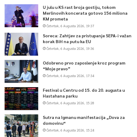
BH Telecom jača svoju poziciju poželjnog poslodavca i
U julu u KS rast broja gostiju, tokom
Merlinovih koncerata gotovo 156 miliona
osigurava da znanje i stručnost ostaju ključni pokretač daljeg
KM prometa
razvoja kompanije. Broj radnika na 31.12.2025. godine iznosio je
Četvrtak, 6 Augusta 2026, 19:37
2.916 što je smanjenje u odnosu na 31.12.2024. godine za
Soreca: Zahtjev za pristupanje SEPA-i važan
1,3%, dok je istovremeno povećana produktivnost mjerena
korak BiH na putu ka EU
operativnim prihodom po zaposlenom za 2,5% u odnosu na
Četvrtak, 6 Augusta 2026, 19:36
2024. godinu.
Odobreno prvo zaposlenje kroz program
“Moje pravo”
Ostvareni rezultati i jasan razvojni smjer u velikoj mjeri su
Četvrtak, 6 Augusta 2026, 17:34
odraz odgovornog i strateški usmjerenog vođenja kompanije.
Uprava i Nadzorni odbor BH Telecoma dosljedno su, kroz
Festival u Centru od 15. do 20. augusta u
definiranje misije, vizije i strategije, usmjeravali kompaniju ka
Hastahana parku
cilju da bude lider digitalne transformacije i pouzdan partner u
Četvrtak, 6 Augusta 2026, 15:28
digitalnom razvoju Bosne i Hercegovine. Upravo je takvo
Sutra na Igmanu manifestacija „Dova za
vođenje — orijentirano na dugoročnu vrijednost, korisnika i
domovinu“
održiv rast — omogućilo da BH Telecom istovremeno
Četvrtak, 6 Augusta 2026, 15:24
ostvaruje snažne finansijske rezultate, ulaže u infrastrukturu i