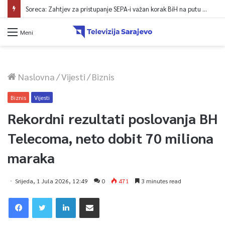
Soreca: Zahtjev za pristupanje SEPA-i važan korak BiH na putu ka EU
Meni
Naslovna
/
Vijesti
/
Biznis
Biznis
Vijesti
Rekordni rezultati poslovanja BH
Telecoma, neto dobit 70 miliona
maraka
Srijeda, 1 Jula 2026, 12:49
0
471
3 minutes read