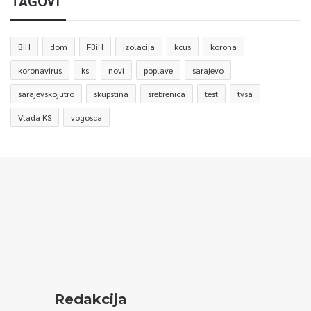
TAGOVI
BiH
dom
FBiH
izolacija
kcus
korona
koronavirus
ks
novi
poplave
sarajevo
sarajevskojutro
skupstina
srebrenica
test
tvsa
Vlada KS
vogosca
Redakcija