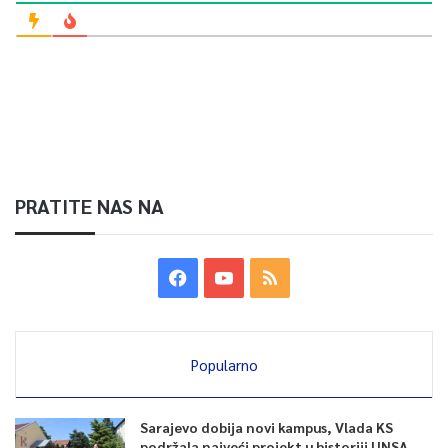
PRATITE NAS NA
Popularno
Sarajevo dobija novi kampus, Vlada KS
podržala najveći projekt u historiji UNSA