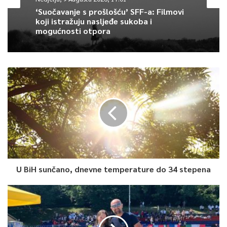
‘Suočavanje s prošlošću’ SFF-a: Filmovi
koji istražuju nasljeđe sukoba i
mogućnosti otpora
U BiH sunčano, dnevne temperature do 34 stepena