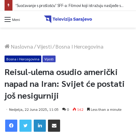
‘Suočavanje s prošlošću’ SFF-a: Filmovi koji istražuju nasljeđe sukoba i mogućnosti otpora
Meni
Naslovna
/
Vijesti
/
Bosna I Hercegovina
Bosna i Hercegovina
Vijesti
Reisul-ulema osudio američki
napad na Iran: Svijet će postati
još nesigurniji
Nedjelja, 22 Juna 2025, 11:05
0
162
Less than a minute