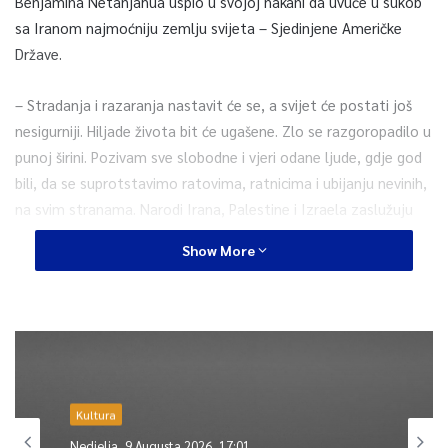
Benjamina Netanjahua uspio u svojoj nakani da uvuče u sukob
sa Iranom najmoćniju zemlju svijeta – Sjedinjene Američke
Države.
– Stradanja i razaranja nastavit će se, a svijet će postati još
nesigurniji. Hiljade života bit će ugašene. Zlo se razgoropadilo u
punoj širini. Pozivam sve slobodne i vjeri odane ljude, gdje god
bili, da se suprotstavimo ratovima, ratnicima i ubijanju nevinih,
na svim stranama. Narodi Irana, Palestine i Izraela zaslužuju
mir i život bez straha. Neka Bog presudi zločincima – kaže se u
Show More
saopćenju reisul-uleme.
0
Article Rating
Kultura
Nedjelja, 9 Augusta 2026, 17:01