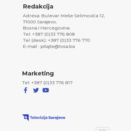
Rijaset Islamske zajednice jučer je saopćio da će ranije mjere
Redakcija
koje su donesene na osnovu naredbi i preporuka nadležnih
Adresa: Bulevar Meše Selimovića 12,
organa i dalje ostati na snazi, ali da su spremni protokoli za
71000 Sarajevo,
organizaciju vjerskog života pod posebnim uslovima i s brojem
Bosna i Hercegovina
Tel: +387 (0)33 776 808
prisutnih koji bude dozvoljen i koji će se primjenjivati kada se
Tel (desk): +387 (0)33 776 770
za to steknu uslovi, odnosno, kada nadležni državni organi
E-mail : pitajte@tvsa.ba
liberaliziraju dosadašnje mjere.
0
Marketing
Tel: +387 (0)33 776 817
Article Rating