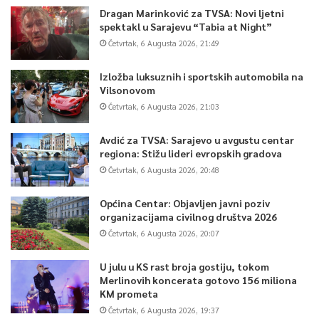
pomogli radnicima.
Dragan Marinković za TVSA: Novi ljetni
spektakl u Sarajevu “Tabia at Night”
“Umjesto da razmišljaju o otkazima neka razmisle o
Četvrtak, 6 Augusta 2026, 21:49
organizaciji novih poslova. Sačuvajmo ljude na okupu, jer je
Izložba luksuznih i sportskih automobila na
čovjek vredniji od zlata. Zapamtimo, sve na ovom svijetu ima
Vilsonovom
vrijednost po čovjeku, bez njega sve je bezvrijedno. Podijelite
Četvrtak, 6 Augusta 2026, 21:03
teret sa svojim radnicima, pa će Allah upotpuniti svoj bereket
u vašim imecima. Sada je vašem imetku potrebnija hajirli dova
Avdić za TVSA: Sarajevo u avgustu centar
radnika i siromaha nego profit”, poručio je Kavazović.
regiona: Stižu lideri evropskih gradova
Četvrtak, 6 Augusta 2026, 20:48
Također, obraćajući se imućnim muslimanima i muslimankama,
Općina Centar: Objavljen javni poziv
svim postačima koji posjeduju propisani minimum imetka
organizacijama civilnog društva 2026
(nisaba), rekao je da izdvoje zekat i sadekatul-fitr u danima
Četvrtak, 6 Augusta 2026, 20:07
ramazana.
U julu u KS rast broja gostiju, tokom
Merlinovih koncerata gotovo 156 miliona
“Naša dobra ulema, naši prethodnici, davno su donijeli
fetvu o
KM prometa
prijevremenom izdvajanju zekata u vremenima krize i
Četvrtak, 6 Augusta 2026, 19:37
nepogode.
Mislimo na siromahe, ali mislimo i na djecu koju