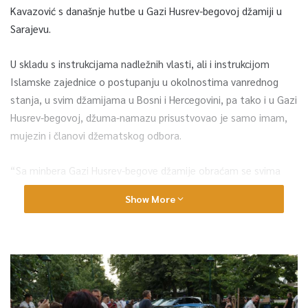
Kavazović s današnje hutbe u Gazi Husrev-begovoj džamiji u
Sarajevu.
U skladu s instrukcijama nadležnih vlasti, ali i instrukcijom
Islamske zajednice o postupanju u okolnostima vanrednog
stanja, u svim džamijama u Bosni i Hercegovini, pa tako i u Gazi
Husrev-begovoj, džuma-namazu prisustvovao je samo imam,
mujezin i članovi džematskog odbora.
“Sa minbera Gazi Husrev-begove džamije obraćam se svima
vama u domovini i dijaspori. Danas je naša radost velika.
Danas
Show More
vrata naših domova i kapije naših srca otvaramo
ramazanu, mjesecu u kojem su naše duše smirene u okrilju
beskrajne Allahove milosti.
Istovremeno, u velikoj smo kušnji: naše živote, naše zdravlje i
naše imetke Allah mjeri Svojim kantarom i u tom mjerenju
iskušava našu snagu, strpljivost, pouzdanje u Njega i Njegovo