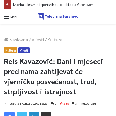
Avdić za TVSA: Sarajevo u avgustu centar regiona: Stižu lideri evropskih gradova
Meni
Naslovna
/
Vijesti
/
Kultura
Kultura
Vijesti
Reis Kavazović: Dani i mjeseci
pred nama zahtijevat će
vjerničku posvećenost, trud,
strpljivost i istrajnost
Petak, 24 Aprila 2020, 12:25
0
288
3 minutes read