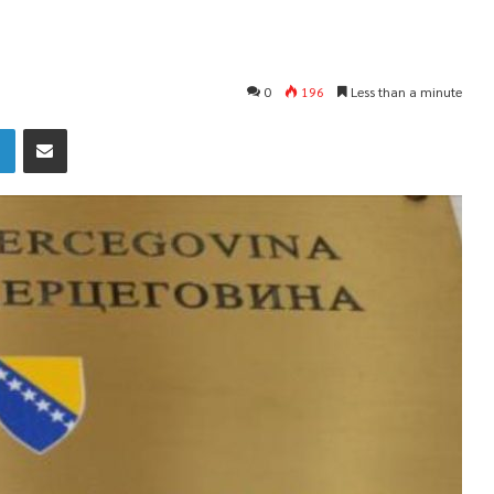
0
196
Less than a minute