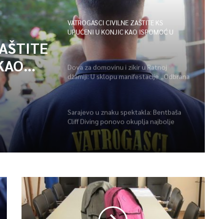
VATROGASCI CIVILNE ZAŠTITE KS
UPUĆENI U KONJIC KAO ISPOMOĆ U
GAŠENJU POŽARA
ZAŠTITE
KAO
Dova za domovinu i zikir u Ratnoj
džamiji: U sklopu manifestacije „Odbrana
POŽARA
BiH – Igman 2026“ odana počast
herojima
Sarajevo u znaku spektakla: Bentbaša
Cliff Diving ponovo okuplja najbolje
skakače i vrhunsku zabavu