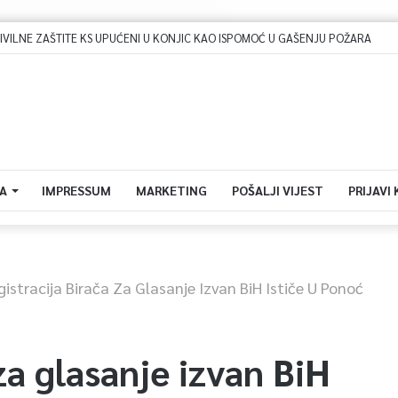
Dova za domovinu i zikir u Ratnoj džamiji: U sklopu manifestacije „Odbrana BiH – Igman 2026“ odana počast herojima
A
IMPRESSUM
MARKETING
POŠALJI VIJEST
PRIJAVI
gistracija Birača Za Glasanje Izvan BiH Ističe U Ponoć
za glasanje izvan BiH