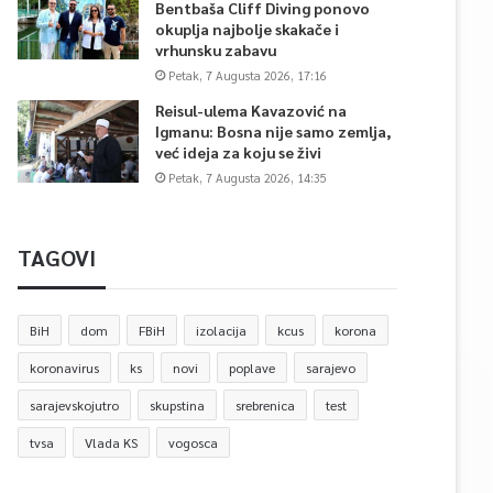
Bentbaša Cliff Diving ponovo
okuplja najbolje skakače i
vrhunsku zabavu
Petak, 7 Augusta 2026, 17:16
Reisul-ulema Kavazović na
Igmanu: Bosna nije samo zemlja,
već ideja za koju se živi
Petak, 7 Augusta 2026, 14:35
TAGOVI
BiH
dom
FBiH
izolacija
kcus
korona
koronavirus
ks
novi
poplave
sarajevo
sarajevskojutro
skupstina
srebrenica
test
tvsa
Vlada KS
vogosca