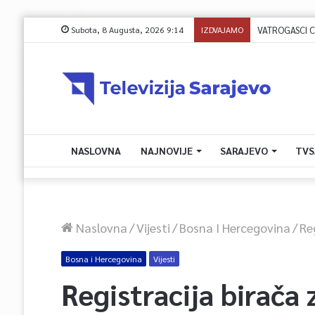
Subota, 8 Augusta, 2026 9:14
IZDVAJAMO
NASLOVNA
NAJNOVIJE
SARAJEVO
TVS
Naslovna
/
Vijesti
/
Bosna I Hercegovina
/
Re
Bosna i Hercegovina
Vijesti
Registracija birača 