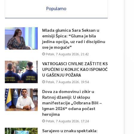
Popularno
Mlada glumica Sara Seksan u
emisiji Špica: “Gluma je bila
jedina opcija, uz rad i disciplinu
sve je moguće”
Petak, 7 Augusta 2026, 21:42
VATROGASCI CIVILNE ZAŠTITE KS
UPUĆENI U KONJIC KAO ISPOMOĆ
U GAŠENJU POŽARA
Petak, 7 Augusta 2026, 19:54
Dova za domovinu i zikir u
Ratnoj džamiji: U sklopu
manifestacije „Odbrana BiH –
Igman 2026“ odana počast
herojima
Petak, 7 Augusta 2026, 17:24
Sarajevo u znaku spektakla: