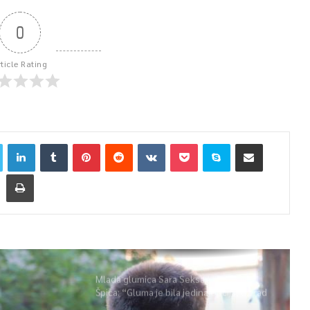
0
rticle Rating
Mlada glumica Sara Seksan u emisiji
Špica: “Gluma je bila jedina opcija, uz rad
i disciplinu sve je moguće”