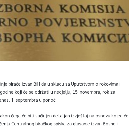
nje birače izvan BiH da u skladu sa Uputstvom o rokovima i
 godine koji će se održati u nedjelju, 15. novembra, rok za
 danas, 1. septembra u ponoć.
nakon čega će biti sačinjen detaljan izvještaj na osnovu kojeg će
učenju Centralnog biračkog spiska za glasanje izvan Bosne i
a BiH.