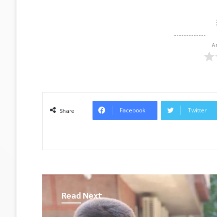
A
Facebook
Twitter
Share
Read Next