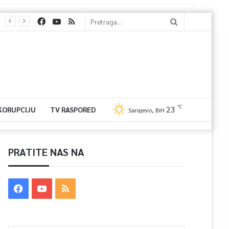
℃
23
 KORUPCIJU
TV RASPORED
Sarajevo, BiH
PRATITE NAS NA