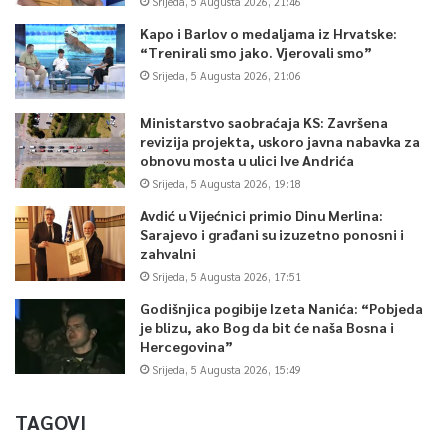
Srijeda, 5 Augusta 2026, 21:46
Kapo i Barlov o medaljama iz Hrvatske:
“Trenirali smo jako. Vjerovali smo”
Srijeda, 5 Augusta 2026, 21:06
Ministarstvo saobraćaja KS: Završena
revizija projekta, uskoro javna nabavka za
obnovu mosta u ulici Ive Andrića
Srijeda, 5 Augusta 2026, 19:18
Avdić u Vijećnici primio Dinu Merlina:
Sarajevo i građani su izuzetno ponosni i
zahvalni
Srijeda, 5 Augusta 2026, 17:51
Godišnjica pogibije Izeta Nanića: “Pobjeda
je blizu, ako Bog da bit će naša Bosna i
Hercegovina”
Srijeda, 5 Augusta 2026, 15:49
TAGOVI