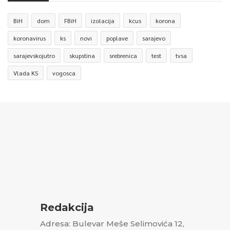
BiH
dom
FBiH
izolacija
kcus
korona
koronavirus
ks
novi
poplave
sarajevo
sarajevskojutro
skupstina
srebrenica
test
tvsa
Vlada KS
vogosca
Redakcija
Adresa: Bulevar Meše Selimovića 12,