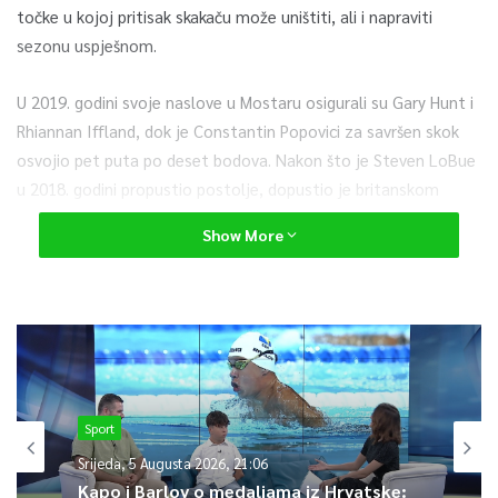
točke u kojoj pritisak skakaču može uništiti, ali i napraviti
sezonu uspješnom.
U 2019. godini svoje naslove u Mostaru osigurali su Gary Hunt i
Rhiannan Iffland, dok je Constantin Popovici za savršen skok
osvojio pet puta po deset bodova. Nakon što je Steven LoBue
u 2018. godini propustio postolje, dopustio je britanskom
rekorderu Huntu da se vrati u borbu za naslov prvaka, dok je
Show More
2017. godine Iffland zamalo izgubila krunu nakon što se
ozlijedila na zagrijavanju te tako ispala iz konkurencije.
Ljubitelji skokova u vodu još novih uzbuđenja mogu očekivati u
subotu, 28. kolovoza, kada se Red Bull Cliff Diving Svjetsko
prvenstvo vraća u Mostar, ističu organizatori.
Sport
0
Srijeda, 5 Augusta 2026, 21:06
Kapo i Barlov o medaljama iz Hrvatske: