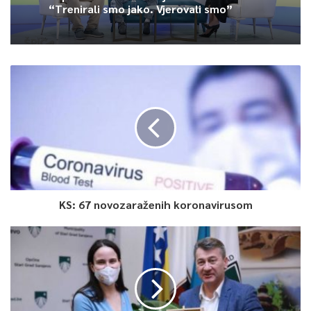
“Trenirali smo jako. Vjerovali smo”
Article Rating
KS: 67 novozaraženih koronavirusom