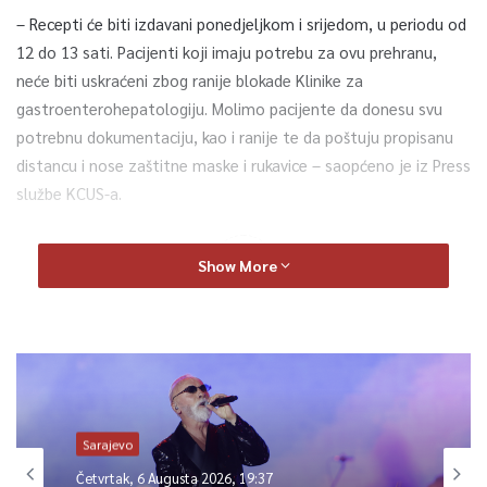
– Recepti će biti izdavani ponedjeljkom i srijedom, u periodu od
12 do 13 sati. Pacijenti koji imaju potrebu za ovu prehranu,
neće biti uskraćeni zbog ranije blokade Klinike za
gastroenterohepatologiju. Molimo pacijente da donesu svu
potrebnu dokumentaciju, kao i ranije te da poštuju propisanu
distancu i nose zaštitne maske i rukavice – saopćeno je iz Press
službe KCUS-a.
0
Show More
Article Rating
gasto
kcus
klinika
recepti
Sarajevo
Četvrtak, 6 Augusta 2026, 19:37