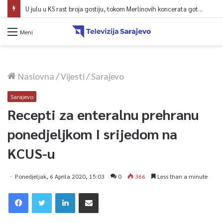
U julu u KS rast broja gostiju, tokom Merlinovih koncerata gotovo 156 miliona KM prometa
Meni
Naslovna
/
Vijesti
/
Sarajevo
Sarajevo
Recepti za enteralnu prehranu
ponedjeljkom I srijedom na
KCUS-u
Ponedjeljak, 6 Aprila 2020, 15:03
0
366
Less than a minute