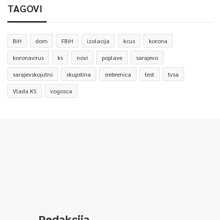
TAGOVI
BiH
dom
FBiH
izolacija
kcus
korona
koronavirus
ks
novi
poplave
sarajevo
sarajevskojutro
skupstina
srebrenica
test
tvsa
Vlada KS
vogosca
Redakcija