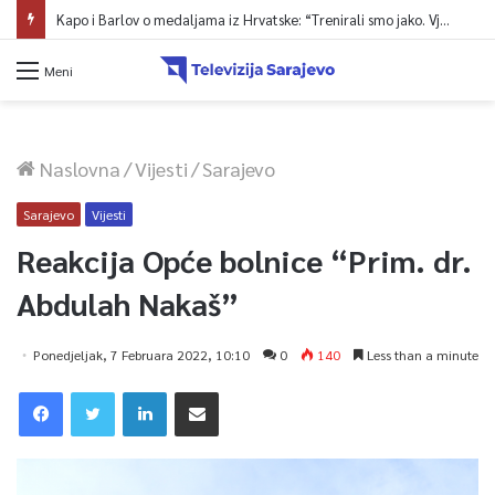
Kapo i Barlov o medaljama iz Hrvatske: “Trenirali smo jako. Vjerovali smo”
Meni
Naslovna
/
Vijesti
/
Sarajevo
Sarajevo
Vijesti
Reakcija Opće bolnice “Prim. dr.
Abdulah Nakaš”
Ponedjeljak, 7 Februara 2022, 10:10
0
140
Less than a minute