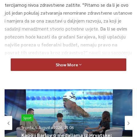
tercijarnog nivoa zdravstvene zaštite. “Pitamo se da li je ovo
još jedan pokušaj zatvaranja renomirane zdravstvene ustanove
i namjera da se ona zaustavi u daljnjem razvoju, za koji je
sadašnji menadžment stvorio potrebne uvjete.
Da li se ovim
potezom hoće kazati da građani Sarajeva, koji uplaćuju
najviše poreza u federalni budžet, nemaju pravo na
povrat tih sredstava kroz zdravstvo?
” naveli su u saopćenju
iz Opće bolnice.
Show More
0
Article Rating
Sport
Srijeda, 5 Augusta 2026, 21:06
Kapo i Barlov o medaljama iz Hrvatske: