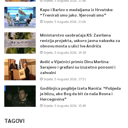
Srijeda, 5 Augusta 2026, 21:46
Kapo i Barlov o medaljama iz Hrvatske:
“Trenirali smo jako. Vjerovali smo”
Srijeda, 5 Augusta 2026, 21:06
Ministarstvo saobraćaja KS: Završena
revizija projekta, uskoro javna nabavka za
obnovu mosta u ulici Ive Andrića
Srijeda, 5 Augusta 2026, 19:18
Avdić u Vijećnici primio Dinu Merlina:
Sarajevo i građani su izuzetno ponosni i
zahvalni
Srijeda, 5 Augusta 2026, 17:51
Godišnjica pogibije Izeta Nanića: “Pobjeda
je blizu, ako Bog da bit će naša Bosna i
Hercegovina”
Srijeda, 5 Augusta 2026, 15:49
TAGOVI