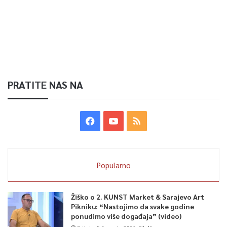
PRATITE NAS NA
Popularno
Žiško o 2. KUNST Market & Sarajevo Art
Pikniku: “Nastojimo da svake godine
ponudimo više događaja” (video)