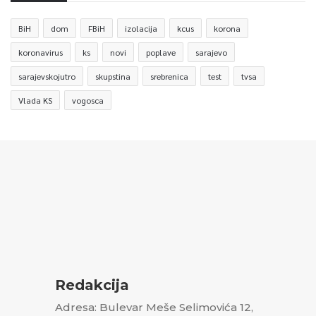
BiH
dom
FBiH
izolacija
kcus
korona
koronavirus
ks
novi
poplave
sarajevo
sarajevskojutro
skupstina
srebrenica
test
tvsa
Vlada KS
vogosca
Redakcija
Adresa: Bulevar Meše Selimovića 12,