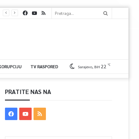
℃
22
 KORUPCIJU
TV RASPORED
Sarajevo, BiH
PRATITE NAS NA