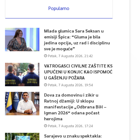
Popularno
Mlada glumica Sara Seksan u
emisiji Špica: “Gluma je bila
jedina opcija, uz rad i disciplinu
sve je moguće”
Petak, 7 Augusta 2026, 21:42
VATROGASCI CIVILNE ZAŠTITE KS
UPUĆENI U KONJIC KAO ISPOMOĆ
U GAŠENJU POŽARA
Petak, 7 Augusta 2026, 19:54
Dova za domovinu i zikir u
Ratnoj džamiji: U sklopu
manifestacije „Odbrana BiH –
Igman 2026“ odana počast
herojima
Petak, 7 Augusta 2026, 17:24
Sarajevo u znaku spektakla: