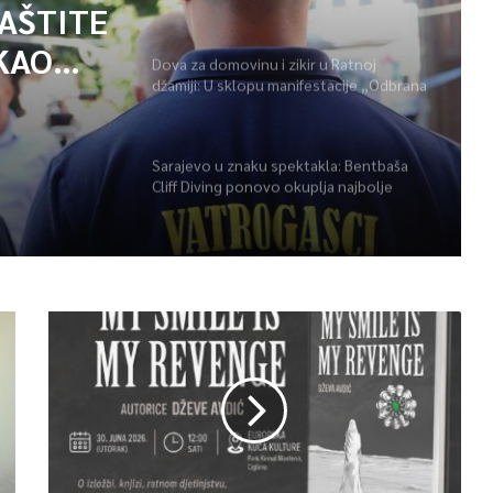
GAŠENJU POŽARA
ZAŠTITE
KAO
Dova za domovinu i zikir u Ratnoj
džamiji: U sklopu manifestacije „Odbrana
POŽARA
BiH – Igman 2026“ odana počast
herojima
Sarajevo u znaku spektakla: Bentbaša
Cliff Diving ponovo okuplja najbolje
skakače i vrhunsku zabavu