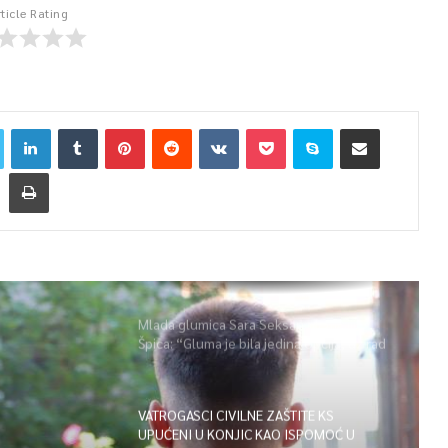
rticle Rating
Mlada glumica Sara Seksan u emisiji
Špica: “Gluma je bila jedina opcija, uz rad
i disciplinu sve je moguće”
VATROGASCI CIVILNE ZAŠTITE KS
UPUĆENI U KONJIC KAO ISPOMOĆ U