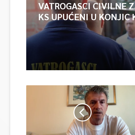
VATROGASCI CIVILNE 
KS UPUĆENI U KONJIC 
ISPOMOĆ U GAŠENJU 