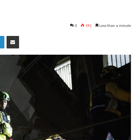
0
391
Less than a minute