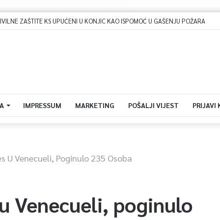
LNE ZAŠTITE KS UPUĆENI U KONJIC KAO ISPOMOĆ U GAŠENJU POŽARA
A
IMPRESSUM
MARKETING
POŠALJI VIJEST
PRIJAVI
es U Venecueli, Poginulo 235 Osoba
u Venecueli, poginulo