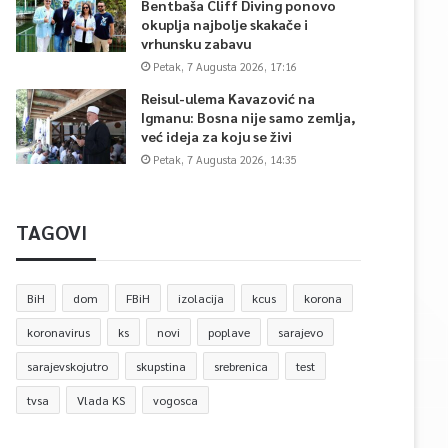
Bentbaša Cliff Diving ponovo
okuplja najbolje skakače i
vrhunsku zabavu
Petak, 7 Augusta 2026, 17:16
Reisul-ulema Kavazović na
Igmanu: Bosna nije samo zemlja,
već ideja za koju se živi
Petak, 7 Augusta 2026, 14:35
TAGOVI
BiH
dom
FBiH
izolacija
kcus
korona
koronavirus
ks
novi
poplave
sarajevo
sarajevskojutro
skupstina
srebrenica
test
tvsa
Vlada KS
vogosca