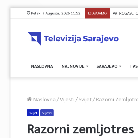
Petak, 7 Augusta, 2026 11:52
IZDVAJAMO
VATROGASCI CIVI
NASLOVNA
NAJNOVIJE
SARAJEVO
TVS
Naslovna
/
Vijesti
/
Svijet
/
Razorni Zemljotr
Svijet
Vijesti
Razorni zemljotres 