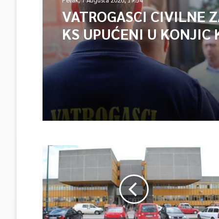
VATROGASCI CIVILNE 
KS UPUĆENI U KONJIC 
ISPOMOĆ U GAŠENJU 