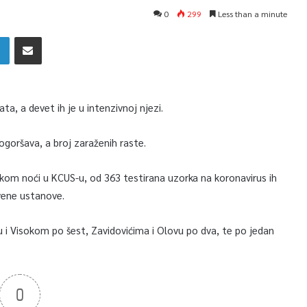
0
299
Less than a minute
ta, a devet ih je u intenzivnoj njezi.
ogoršava, a broj zaraženih raste.
okom noći u KCUS-u, od 363 testirana uzorka na koronavirus ih
tvene ustanove.
 i Visokom po šest, Zavidovićima i Olovu po dva, te po jedan
0