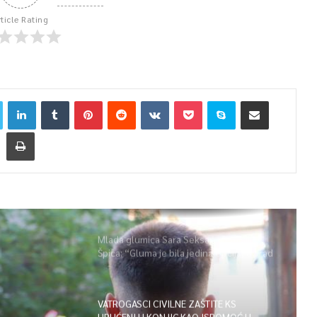
rticle Rating
Mlada glumica Sara Seksan u emisiji
Špica: “Gluma je bila jedina opcija, uz rad
i disciplinu sve je moguće”
VATROGASCI CIVILNE ZAŠTITE KS
UPUĆENI U KONJIC KAO ISPOMOĆ U