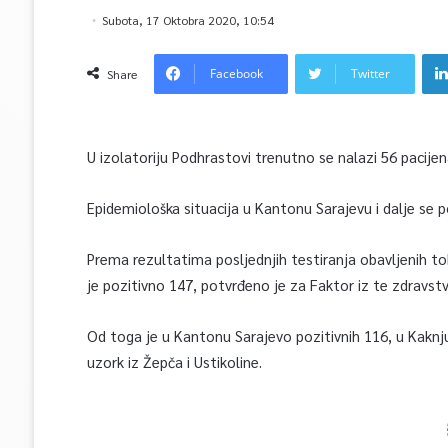
Subota, 17 Oktobra 2020, 10:54
Facebook
Twitter
Share
U izolatoriju Podhrastovi trenutno se nalazi 56 pacijena
Epidemiološka situacija u Kantonu Sarajevu i dalje se p
Prema rezultatima posljednjih testiranja obavljenih t
je pozitivno 147, potvrđeno je za Faktor iz te zdravs
Od toga je u Kantonu Sarajevo pozitivnih 116, u Kaknju
uzork iz Žepča i Ustikoline.