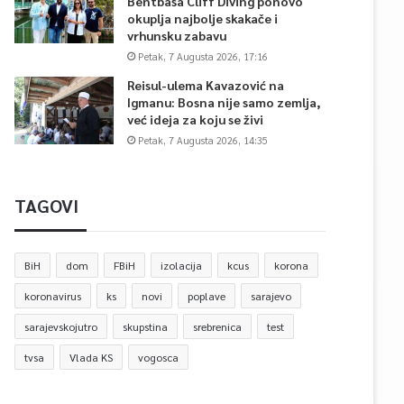
Bentbaša Cliff Diving ponovo
okuplja najbolje skakače i
vrhunsku zabavu
Petak, 7 Augusta 2026, 17:16
Reisul-ulema Kavazović na
Igmanu: Bosna nije samo zemlja,
već ideja za koju se živi
Petak, 7 Augusta 2026, 14:35
TAGOVI
BiH
dom
FBiH
izolacija
kcus
korona
koronavirus
ks
novi
poplave
sarajevo
sarajevskojutro
skupstina
srebrenica
test
tvsa
Vlada KS
vogosca