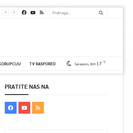
℃
17
 KORUPCIJU
TV RASPORED
Sarajevo, BiH
PRATITE NAS NA