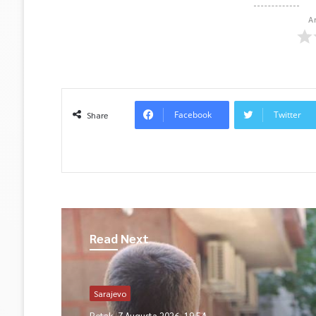
A
Facebook
Twitter
Share
Read Next
Sarajevo
Petak, 7 Augusta 2026, 19:54