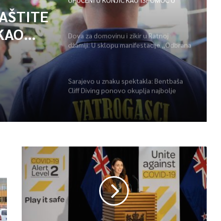
GAŠENJU POŽARA
ZAŠTITE
KAO
Dova za domovinu i zikir u Ratnoj
džamiji: U sklopu manifestacije „Odbrana
POŽARA
BiH – Igman 2026“ odana počast
herojima
Sarajevo u znaku spektakla: Bentbaša
Cliff Diving ponovo okuplja najbolje
skakače i vrhunsku zabavu