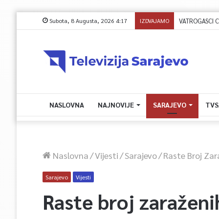
Subota, 8 Augusta, 2026 4:17
IZDVAJAMO
VATROGASCI C
NASLOVNA
NAJNOVIJE
SARAJEVO
TVS
Naslovna
/
Vijesti
/
Sarajevo
/
Raste Broj Zar
Sarajevo
Vijesti
Raste broj zaražen