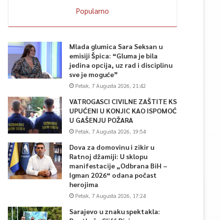
Popularno
Mlada glumica Sara Seksan u
emisiji Špica: “Gluma je bila
jedina opcija, uz rad i disciplinu
sve je moguće”
Petak, 7 Augusta 2026, 21:42
VATROGASCI CIVILNE ZAŠTITE KS
UPUĆENI U KONJIC KAO ISPOMOĆ
U GAŠENJU POŽARA
Petak, 7 Augusta 2026, 19:54
Dova za domovinu i zikir u
Ratnoj džamiji: U sklopu
manifestacije „Odbrana BiH –
Igman 2026“ odana počast
herojima
Petak, 7 Augusta 2026, 17:24
Sarajevo u znaku spektakla: