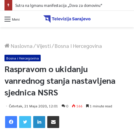
Sutra na Igmanu manifestacija „Dova za domovinu“
Meni
Naslovna
/
Vijesti
/
Bosna I Hercegovina
Bosna i Hercegovina
Raspravom o ukidanju
vanrednog stanja nastavljena
sjednica NSRS
Četvrtak, 21 Maja 2020, 12:01
0
166
1 minute read