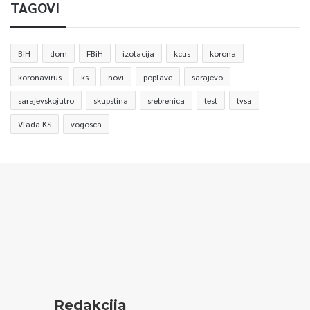
TAGOVI
BiH
dom
FBiH
izolacija
kcus
korona
koronavirus
ks
novi
poplave
sarajevo
sarajevskojutro
skupstina
srebrenica
test
tvsa
Vlada KS
vogosca
Redakcija