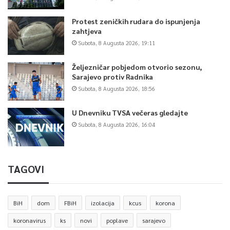
Protest zeničkih rudara do ispunjenja
zahtjeva
Subota, 8 Augusta 2026, 19:11
Željezničar pobjedom otvorio sezonu,
Sarajevo protiv Radnika
Subota, 8 Augusta 2026, 18:56
U Dnevniku TVSA večeras gledajte
Subota, 8 Augusta 2026, 16:04
TAGOVI
BiH
dom
FBiH
izolacija
kcus
korona
koronavirus
ks
novi
poplave
sarajevo