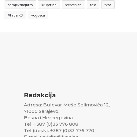
sarajevskojutro
skupstina
srebrenica
test
tvsa
Vlada KS
vogosca
Redakcija
Adresa: Bulevar Meše Selimovića 12,
71000 Sarajevo,
Bosna i Hercegovina
Tel: +387 (0)33 776 808
Tel (desk): +387 (0)33 776 770
E-mail : pitajte@tvsa.ba