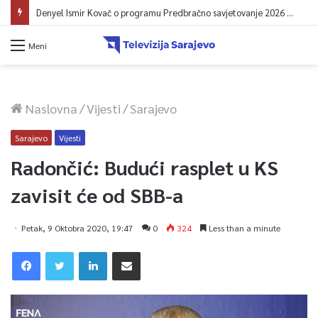
Denyel Ismir Kovač o programu Predbračno savjetovanje 2026 (video)
Meni
Naslovna
/
Vijesti
/
Sarajevo
Sarajevo
Vijesti
Radončić: Budući rasplet u KS
zavisit će od SBB-a
Petak, 9 Oktobra 2020, 19:47
0
324
Less than a minute