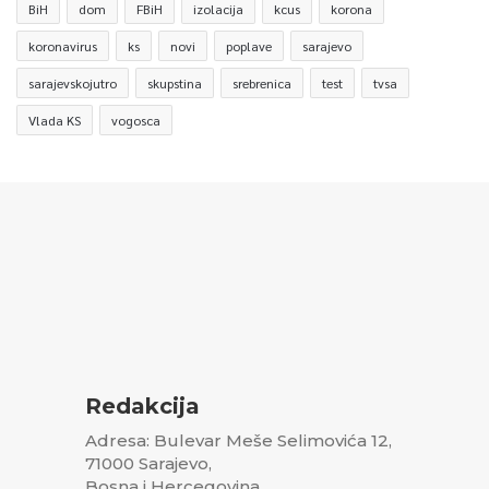
BiH
dom
FBiH
izolacija
kcus
korona
koronavirus
ks
novi
poplave
sarajevo
sarajevskojutro
skupstina
srebrenica
test
tvsa
Vlada KS
vogosca
Redakcija
Adresa: Bulevar Meše Selimovića 12,
71000 Sarajevo,
Bosna i Hercegovina