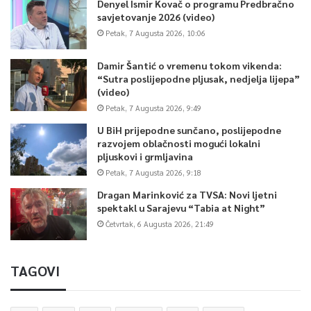
Denyel Ismir Kovač o programu Predbračno
savjetovanje 2026 (video)
Petak, 7 Augusta 2026, 10:06
Damir Šantić o vremenu tokom vikenda:
“Sutra poslijepodne pljusak, nedjelja lijepa”
(video)
Petak, 7 Augusta 2026, 9:49
U BiH prijepodne sunčano, poslijepodne
razvojem oblačnosti mogući lokalni
pljuskovi i grmljavina
Petak, 7 Augusta 2026, 9:18
Dragan Marinković za TVSA: Novi ljetni
spektakl u Sarajevu “Tabia at Night”
Četvrtak, 6 Augusta 2026, 21:49
TAGOVI