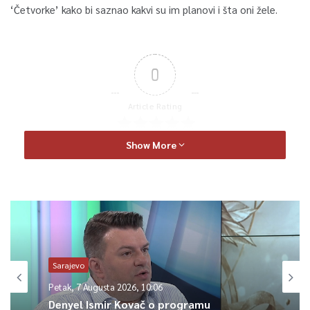
‘Četvorke’ kako bi saznao kakvi su im planovi i šta oni žele.
0
Article Rating
Show More
Sarajevo
Petak, 7 Augusta 2026, 10:06
Denyel Ismir Kovač o programu