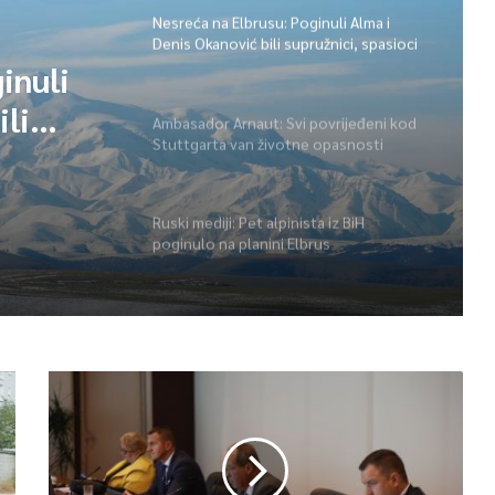
Nesreća na Elbrusu: Poginuli Alma i
Denis Okanović bili supružnici, spasioci
traže još jedno tijelo
inuli
ili
Ambasador Arnaut: Svi povrijeđeni kod
Stuttgarta van životne opasnosti
že još
Ruski mediji: Pet alpinista iz BiH
poginulo na planini Elbrus