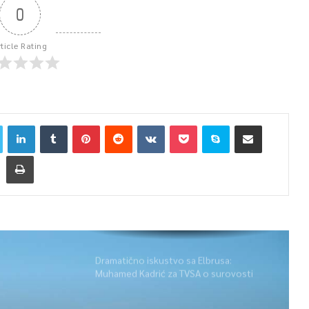
0
rticle Rating
Dramatično iskustvo sa Elbrusa:
Muhamed Kadrić za TVSA o surovosti
planine koja ne prašta