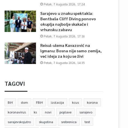
Petak, 7 Augusta 2026, 17:24
Sarajevo u znaku spektakla:
Bentbaša Cliff Diving ponovo
okuplja najbolje skakače i
vrhunsku zabavu
Petak, 7 Augusta 2026, 17:16
Reisul-ulema Kavazović na
Igmanu: Bosna nije samo zemlja,
već ideja za koju se živi
Petak, 7 Augusta 2026, 14:35
TAGOVI
BiH
dom
FBiH
izolacija
kcus
korona
koronavirus
ks
novi
poplave
sarajevo
sarajevskojutro
skupstina
srebrenica
test