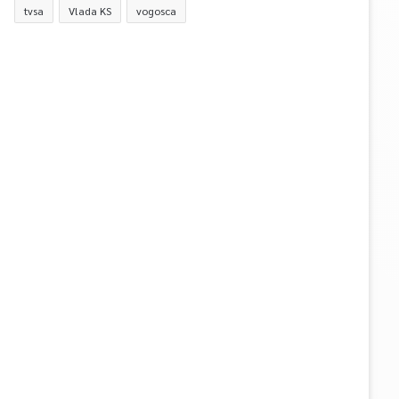
tvsa
Vlada KS
vogosca