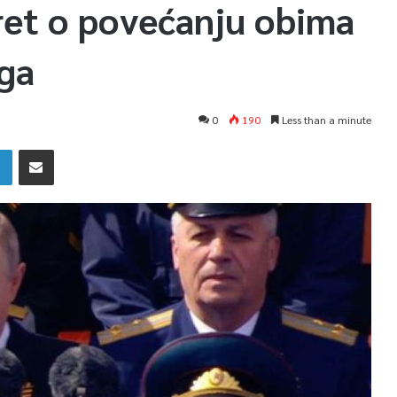
ret o povećanju obima
aga
0
190
Less than a minute