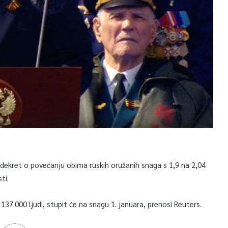
o dekret o povećanju obima ruskih oružanih snaga s 1,9 na 2,04
ti.
137.000 ljudi, stupit će na snagu 1. januara, prenosi Reuters.