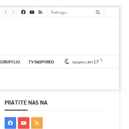
℃
17
 KORUPCIJU
TV RASPORED
Sarajevo, BiH
PRATITE NAS NA