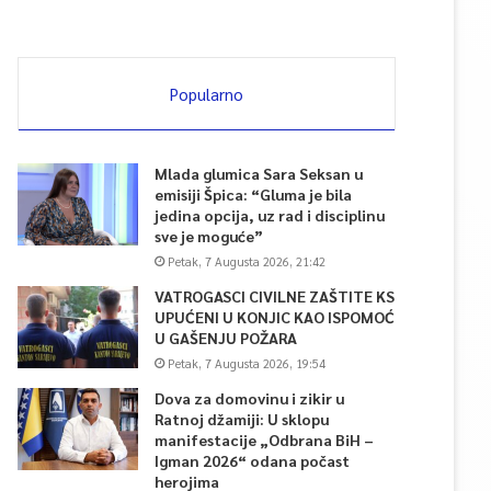
Popularno
Mlada glumica Sara Seksan u
emisiji Špica: “Gluma je bila
jedina opcija, uz rad i disciplinu
sve je moguće”
Petak, 7 Augusta 2026, 21:42
VATROGASCI CIVILNE ZAŠTITE KS
UPUĆENI U KONJIC KAO ISPOMOĆ
U GAŠENJU POŽARA
Petak, 7 Augusta 2026, 19:54
Dova za domovinu i zikir u
Ratnoj džamiji: U sklopu
manifestacije „Odbrana BiH –
Igman 2026“ odana počast
herojima