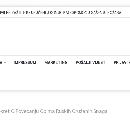
IVILNE ZAŠTITE KS UPUĆENI U KONJIC KAO ISPOMOĆ U GAŠENJU POŽARA
A
IMPRESSUM
MARKETING
POŠALJI VIJEST
PRIJAVI
ekret O Povećanju Obima Ruskih Oružanih Snaga