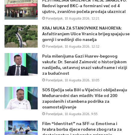
Redovi ispred BKC-a formirani već od 4
ujutro, zvanično počela prodaja ulaznica!
Ponedjeljak, 10 Augusta 2026, 12:21
KRAJ MUKA ZA STANOVNIKE NAHOREVA:
Asfaltiranjem Ulice Vranica brijeg spajaju se
gornji i središnji dio naselja
Ponedjeljak, 10 Augusta 2026, 12:12
Pola milenijuma Gazi Husrev-begovog
vakufa: Dr. Senaid Zaimović o historijskom
naslijeđu, ustavnoj snazi vakufname i viziji
za budućnost
Ponedjeljak, 10 Augusta 2026, 10:05
SOS Dječija sela BiH u Vijećnici obilježavaju
Međunarodni dan mladih: Više od 200
zaposlenih i stambena podrška za
osamostaljivanje
Ponedjeljak, 10 Augusta 2026, 9:55
Film “Identitet” na SFF-u: Emotivna i
hrabra borba djece rođene zbog rata za
dostojanstvo i zakonsko priznanje