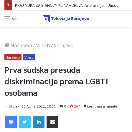
KRAJ MUKA ZA STANOVNIKE NAHOREVA: Asfaltiranjem Ulice Vranica brijeg spajaju se gornji i središnji dio naselja
Meni
Naslovna
/
Vijesti
/
Sarajevo
Sarajevo
Vijesti
Prva sudska presuda
diskriminacije prema LGBTI
osobama
Utorak, 26 Aprila 2022, 10:11
0
267
Less than a minute