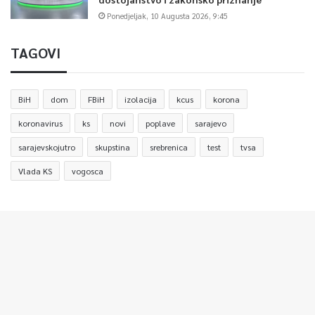
Ponedjeljak, 10 Augusta 2026, 9:45
TAGOVI
BiH
dom
FBiH
izolacija
kcus
korona
koronavirus
ks
novi
poplave
sarajevo
sarajevskojutro
skupstina
srebrenica
test
tvsa
Vlada KS
vogosca