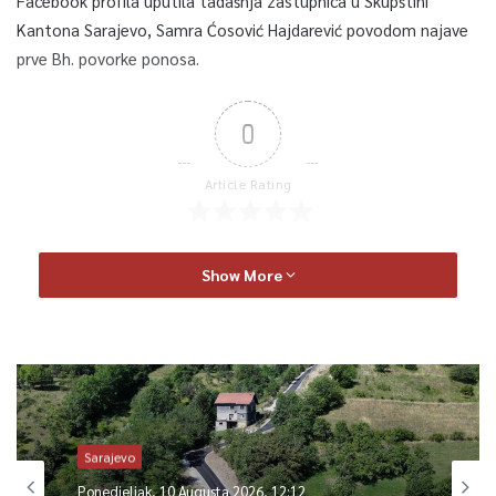
Facebook profila uputila tadašnja zastupnica u Skupštini
Kantona Sarajevo, Samra Ćosović Hajdarević povodom najave
prve Bh. povorke ponosa.
0
Article Rating
Show More
Sarajevo
Ponedjeljak, 10 Augusta 2026, 12:12