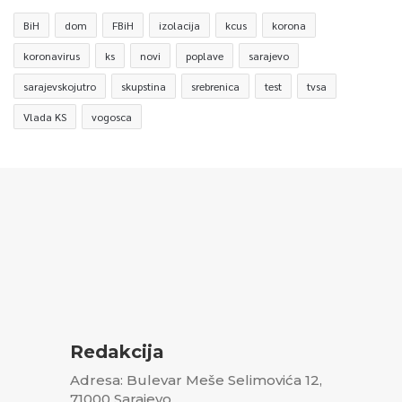
BiH
dom
FBiH
izolacija
kcus
korona
koronavirus
ks
novi
poplave
sarajevo
sarajevskojutro
skupstina
srebrenica
test
tvsa
Vlada KS
vogosca
Redakcija
Adresa: Bulevar Meše Selimovića 12,
71000 Sarajevo,