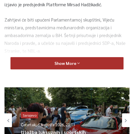
izjavio je predsjednik Platforme Mirsad Hadžikadić.
Zahtjevi će biti upućeni Parlamentarnoj skupštini, Vijeću
ministara, predstavnicima međunarodnih organizacija i
ambasadorima zemalja u BiH. Šetnji prisutvuje i predsjednik
Naroda i pravde, a učešće su najavili i predsjednici SDP-a, Naše
Stranke, te NBL-a.
Show More
0
Article Rating
Sarajevo
Četvrtak, 6 Augusta 2026, 21:03
Izložba luksuznih i sportskih