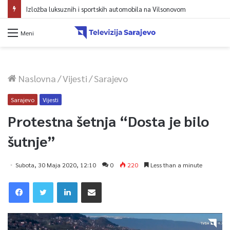
Avdić za TVSA: Sarajevo u avgustu centar regiona: Stižu lideri evropskih gradova
Meni
Naslovna
/
Vijesti
/
Sarajevo
Sarajevo
Vijesti
Protestna šetnja “Dosta je bilo
šutnje”
Subota, 30 Maja 2020, 12:10
0
220
Less than a minute