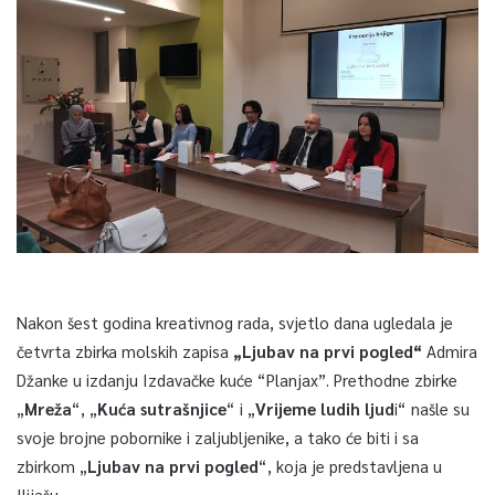
Nakon šest godina kreativnog rada, svjetlo dana ugledala je
četvrta zbirka molskih zapisa
„Ljubav na prvi pogled“
Admira
Džanke u izdanju Izdavačke kuće “Planjax”. Prethodne zbirke
„
Mreža
“, „
Kuća sutrašnjice
“ i „
Vrijeme ludih ljud
i“ našle su
svoje brojne pobornike i zaljubljenike, a tako će biti i sa
zbirkom „
Ljubav na prvi pogled
“, koja je predstavljena u
Ilijašu.