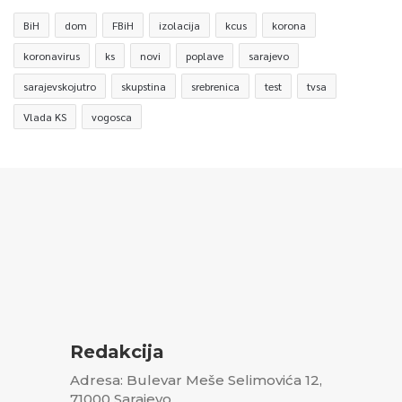
BiH
dom
FBiH
izolacija
kcus
korona
koronavirus
ks
novi
poplave
sarajevo
sarajevskojutro
skupstina
srebrenica
test
tvsa
Vlada KS
vogosca
Redakcija
Adresa: Bulevar Meše Selimovića 12,
71000 Sarajevo,