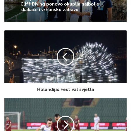
Cliff Diving ponovo okuplja najbolje
prozu i poeziju, izaziva lijepe emocije kod ljudi, a emocija koju
skakače i vrhunsku zabavu
želi da gradi je ljubav jer na njoj sve počiva.
Zbirka je satkana od četrdeset i devet molskih zapisa,
poetiziranih kratkih priča, sitnih ispovijesti, nevelikih no sasvim
dovoljnih za veliku sreću, usplahirenost i one leptire u stomaku
za kojima svaki čovjek, za života, traga.
Promocije ove zbirke su planirane u narednom periodu i u
drugim gradovima i bit će prilika da se ljubitelji lijepe riječi
uvjere da „Ljubav na prvi pogled“, uistinu, postaje i ljubav na
prvo čitanje.
Holandija: Festival svjetla
0
Article Rating