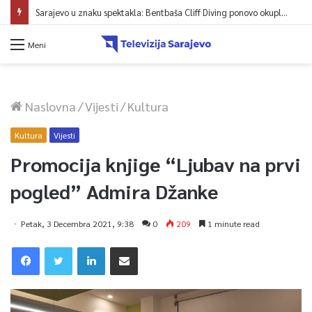
Sarajevo u znaku spektakla: Bentbaša Cliff Diving ponovo okuplja najbolje skakače i vrhunsku zabavu
Meni
Naslovna
/
Vijesti
/
Kultura
Kultura
Vijesti
Promocija knjige “Ljubav na prvi
pogled” Admira Džanke
Petak, 3 Decembra 2021, 9:38
0
209
1 minute read