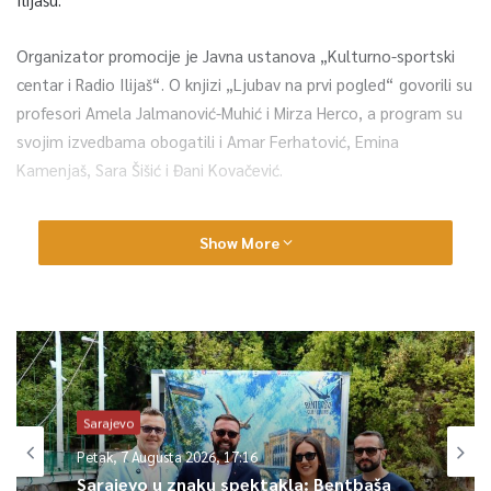
Organizator promocije je Javna ustanova „Kulturno-sportski
centar i Radio Ilijaš“. O knjizi „Ljubav na prvi pogled“ govorili su
profesori Amela Jalmanović-Muhić i Mirza Herco, a program su
svojim izvedbama obogatili i Amar Ferhatović, Emina
Kamenjaš, Sara Šišić i Đani Kovačević.
Recenzent profesor Mirza Herco kaže da je ljubav dominirajuća
Show More
tema ovog djela. “Kao što i sam naslov kaže
„Ljubav na prvi
pogled“
je djelo u kojem se piše o ljubavi prema ženi, djeci,
porodici, čovjeku. Ali, moram naglasiti da je ta ljubav ovdje vid
iscjeljitelja čovječanstva, nešto što bi trebalo liječiti ljude,
voditi ka saglasju među ljudima, ta ljubav je čista, iskrena,
nepokvarena, prava koja se može prikazati kroz jedno
Sarajevo
književno djelo”, kazao je Herco.
Petak, 7 Augusta 2026, 17:16
Molski zapisi autorova su posebnost, književna vrsta koja spaja
Sarajevo u znaku spektakla: Bentbaša