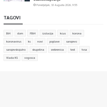
Ponedjeljak, 10 Augusta 2026, 9:55
TAGOVI
BiH
dom
FBiH
izolacija
kcus
korona
koronavirus
ks
novi
poplave
sarajevo
sarajevskojutro
skupstina
srebrenica
test
tvsa
Vlada KS
vogosca