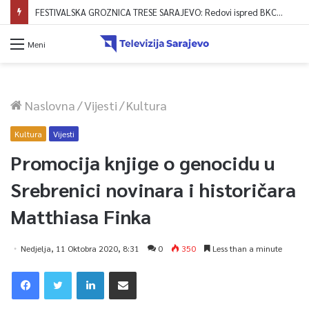
FESTIVALSKA GROZNICA TRESE SARAJEVO: Redovi ispred BKC-a formirani već od 4 ujutro, zvanično počela prodaja ulaznica!
Meni
Naslovna
/
Vijesti
/
Kultura
Kultura
Vijesti
Promocija knjige o genocidu u
Srebrenici novinara i historičara
Matthiasa Finka
Nedjelja, 11 Oktobra 2020, 8:31
0
350
Less than a minute