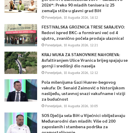
2026“: Preko 90 mladih tenisera iz 25
zemalja stiže u glavni grad BiH
Ponedjeljak, 10 Augusta 2026, 14:12
FESTIVALSKA GROZNICA TRESE SARAJEVO:
Redovi ispred BKC-a formirani već od 4
ujutro, zvanično počela prodaja ulaznica!
Ponedjeljak, 10 Augusta 2026, 12:21
KRAJ MUKA ZA STANOVNIKE NAHOREVA:
Asfaltiranjem Ulice Vranica brijeg spajaju se
gornji i središnji dio naselja
Ponedjeljak, 10 Augusta 2026, 12:12
Pola milenijuma Gazi Husrev-begovog
vakufa: Dr. Senaid Zaimović o historijskom
naslijeđu, ustavnoj snazi vakufname i viziji
za budućnost
Ponedjeljak, 10 Augusta 2026, 10:05
SOS Dječija sela BiH u Vijećnici obilježavaju
Međunarodni dan mladih: Više od 200
zaposlenih i stambena podrška za
osamostaljivanje