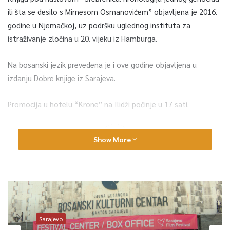
ili šta se desilo s Mirnesom Osmanovićem” objavljena je 2016.
godine u Njemačkoj, uz podršku uglednog instituta za
istraživanje zločina u 20. vijeku iz Hamburga.
Na bosanski jezik prevedena je i ove godine objavljena u
izdanju Dobre knjige iz Sarajeva.
Promocija u hotelu “Krone” na Ilidži počinje u 17 sati.
0
Show More
Article Rating
Sarajevo