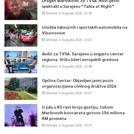
Dragan Marinković za TVSA: Novi ljetni
spektakl u Sarajevu “Tabia at Night”
Četvrtak, 6 Augusta 2026, 21:49
Izložba luksuznih i sportskih automobila na
Vilsonovom
Četvrtak, 6 Augusta 2026, 21:03
Avdić za TVSA: Sarajevo u avgustu centar
regiona: Stižu lideri evropskih gradova
Četvrtak, 6 Augusta 2026, 20:48
Općina Centar: Objavljen javni poziv
organizacijama civilnog društva 2026
Četvrtak, 6 Augusta 2026, 20:07
U julu u KS rast broja gostiju, tokom
Merlinovih koncerata gotovo 156 miliona
KM prometa
Četvrtak, 6 Augusta 2026, 19:37