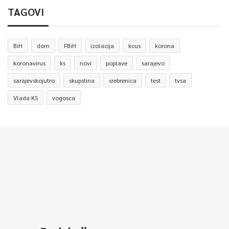
TAGOVI
BiH
dom
FBiH
izolacija
kcus
korona
koronavirus
ks
novi
poplave
sarajevo
sarajevskojutro
skupstina
srebrenica
test
tvsa
Vlada KS
vogosca