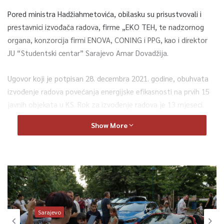
Pored ministra Hadžiahmetovića, obilasku su prisustvovali i
prestavnici izvođača radova, firme „EKO TEH, te nadzornog
organa, konzorcija firmi ENOVA, CONING i PPG, kao i direktor
JU “Studentski centar” Sarajevo Amar Dovadžija.
Ugovor koji je potpisan 28. decembra 2021. godine, obuhvata
izvođenje radova povećanja energijske efikasnosti na prvih 15
javnih objekata u KS. Rok za izvođenje radova je 13 mjeseci.
Show More
Prilikom obilaska radova, ministar Hadžiahmetović je istakao
kako se implementacija projekta odvija u planiranoj dinamici,
te kako je u toku proces nabavke i odabira izvođača radova i za
narednih 15 javnih objekata.
“Nakon prošle godine, kada smo intenzivirali i završili sve
pripremne radnje, ovu godinu smo započeli sa skelama na
Sarajevo
objektima i izvođenjem radova, koji će doprinijeti povećanju