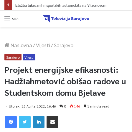
Avdić za TVSA: Sarajevo u avgustu centar regiona: Stižu lideri evropskih gradova
Meni
Naslovna
/
Vijesti
/
Sarajevo
Sarajevo
Vijesti
Projekt energijske efikasnosti:
Hadžiahmetović obišao radove u
Studentskom domu Bjelave
Utorak, 26 Aprila 2022, 16:46
0
146
1 minute read