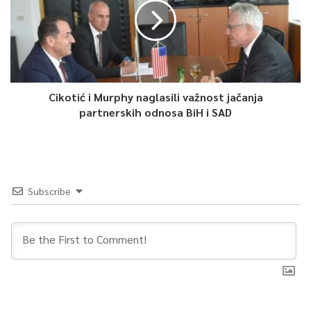
javnih zgrada. Finansiranje projekta je obezbijeđeno iz kreditnih
sredstava Europske banke za obnovu i razvoj (EBRD) u iznosu
od osam miliona EUR-a, dok je Europska unija osigurala
nepovratna sredstva u iznosu od dva miliona EUR-a.
Cikotić i Murphy naglasili važnost jačanja
Očekivani benefiti su smanjenje potrošnje energije, te
partnerskih odnosa BiH i SAD
smanjenje emisije CO2. Pored uštede energije, mjere energijske
efikasnosti će poboljšati uslove rada i boravka uposlenika i
korisnika javnih zgrada.
Subscribe
0
Article Rating