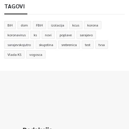
TAGOVI
BiH
dom
FBiH
izolacija
kcus
korona
koronavirus
ks
novi
poplave
sarajevo
sarajevskojutro
skupstina
srebrenica
test
tvsa
Vlada KS
vogosca