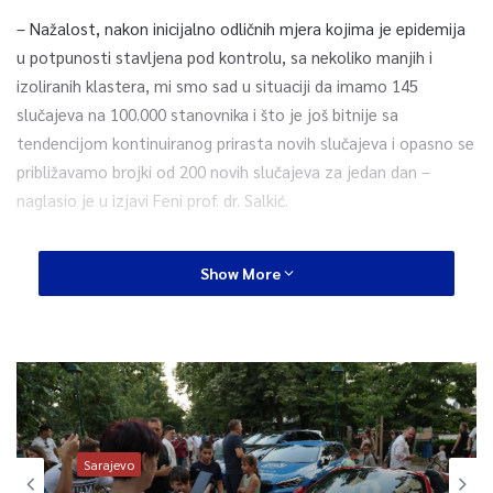
– Nažalost, nakon inicijalno odličnih mjera kojima je epidemija
u potpunosti stavljena pod kontrolu, sa nekoliko manjih i
izoliranih klastera, mi smo sad u situaciji da imamo 145
slučajeva na 100.000 stanovnika i što je još bitnije sa
tendencijom kontinuiranog prirasta novih slučajeva i opasno se
približavamo brojki od 200 novih slučajeva za jedan dan –
naglasio je u izjavi Feni prof. dr. Salkić.
Ako se pogledaju epidemiološke krivulje rasta novih slučajeva u
Show More
pojedinim evropskim državama, kako kaže, posve je jasno da
unatoč činjenici da većina evropskih država ima veći broj
slučajeva na 100.000 stanovnika, za razliku od BiH njihove
krivulje opadaju. Time se jasno oslikava činjenica da su
epidemiju u svojim državama stavili pod kontrolu.
– Opet za razliku od nas, kao i za razliku od Srbije, Sjeverne
Sarajevo
Makedonije. Čini se da Hrvatska zasad drži situaciju pod