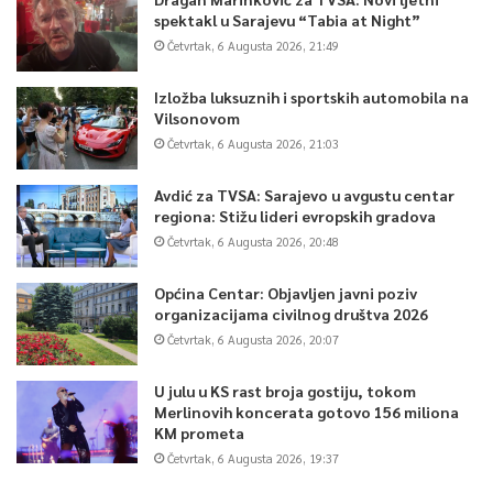
spektakl u Sarajevu “Tabia at Night”
Četvrtak, 6 Augusta 2026, 21:49
Izložba luksuznih i sportskih automobila na
Vilsonovom
Četvrtak, 6 Augusta 2026, 21:03
Avdić za TVSA: Sarajevo u avgustu centar
regiona: Stižu lideri evropskih gradova
Četvrtak, 6 Augusta 2026, 20:48
Općina Centar: Objavljen javni poziv
organizacijama civilnog društva 2026
Četvrtak, 6 Augusta 2026, 20:07
U julu u KS rast broja gostiju, tokom
Merlinovih koncerata gotovo 156 miliona
KM prometa
Četvrtak, 6 Augusta 2026, 19:37