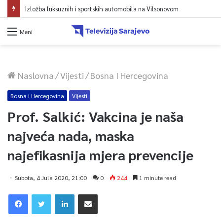
Izložba luksuznih i sportskih automobila na Vilsonovom
Meni
Naslovna
/
Vijesti
/
Bosna I Hercegovina
Bosna i Hercegovina
Vijesti
Prof. Salkić: Vakcina je naša
najveća nada, maska
najefikasnija mjera prevencije
Subota, 4 Jula 2020, 21:00
0
244
1 minute read