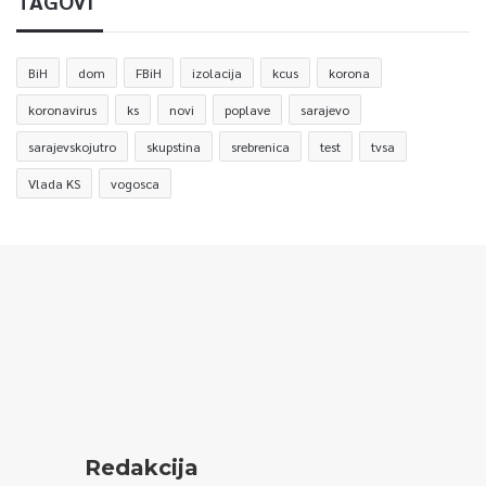
TAGOVI
BiH
dom
FBiH
izolacija
kcus
korona
koronavirus
ks
novi
poplave
sarajevo
sarajevskojutro
skupstina
srebrenica
test
tvsa
Vlada KS
vogosca
Redakcija