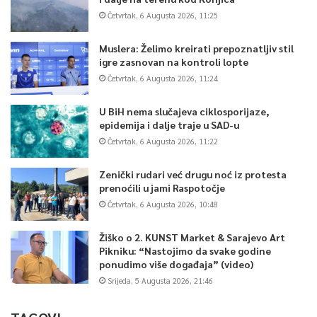
Četvrtak, 6 Augusta 2026, 11:25
Muslera: Želimo kreirati prepoznatljiv stil
igre zasnovan na kontroli lopte
Četvrtak, 6 Augusta 2026, 11:24
U BiH nema slučajeva ciklosporijaze,
epidemija i dalje traje u SAD-u
Četvrtak, 6 Augusta 2026, 11:22
Zenički rudari već drugu noć iz protesta
prenoćili u jami Raspotočje
Četvrtak, 6 Augusta 2026, 10:48
Žiško o 2. KUNST Market & Sarajevo Art
Pikniku: “Nastojimo da svake godine
ponudimo više događaja” (video)
Srijeda, 5 Augusta 2026, 21:46