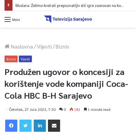
Muslera: Želimo kreirati prepoznatljiv stil igre zasnovan na kontroli lopte
Meni
Naslovna
/
Vijesti
/
Biznis
Biznis
Vijesti
Produžen ugovor o koncesiji za
korištenje vode kompaniji Coca-
Cola HBC B-H Sarajevo
Četvrtak, 27 Jula 2023, 7:30
0
181
1 minute read