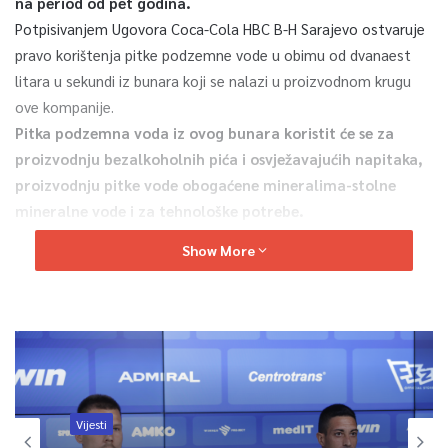
na period od pet godina.
Potpisivanjem Ugovora Coca-Cola HBC B-H Sarajevo ostvaruje
pravo korištenja pitke podzemne vode u obimu od dvanaest
litara u sekundi iz bunara koji se nalazi u proizvodnom krugu
ove kompanije.
Pitka podzemna voda iz ovog bunara koristit će se za
proizvodnju bezalkoholnih pića i osvježavajućih napitaka,
proizvodnju pitke vode obogaćene mineralima-stolne
mineralne vode i za tehnološke potrebe.
Na ovaj način će se rasteretiti sistem vodosnabdijevanja,
Show More
doprinijet će se razvoju privrede na području Kantona Sarajevo,
u kojoj značajnu ulogu ima proizvodnja bezalkoholnih pića. te
povećati salda vanjskotrgovinskog bilansa usljed smanjenja
uvoza.
“Značaj jedne ovakve kompanije na području Kantona Sarajevo
je nemjerljiv. Pored doprinosa koji ostvaruju svojim
Vijesti
poslovanjem, oni su i jedan vid poticaja razvoju drugim