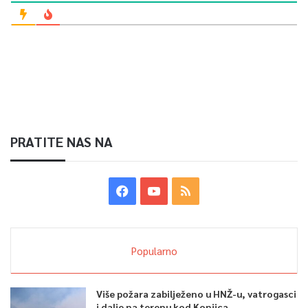
PRATITE NAS NA
Popularno
Više požara zabilježeno u HNŽ-u, vatrogasci
i dalje na terenu kod Konjica