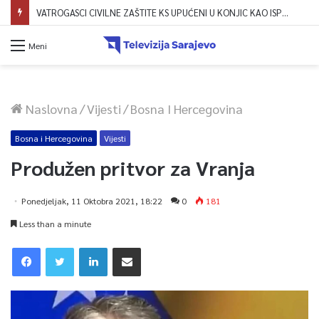
VATROGASCI CIVILNE ZAŠTITE KS UPUĆENI U KONJIC KAO ISPOMOĆ U GAŠENJU POŽARA
Meni
Naslovna
/
Vijesti
/
Bosna I Hercegovina
Bosna i Hercegovina
Vijesti
Produžen pritvor za Vranja
Ponedjeljak, 11 Oktobra 2021, 18:22
0
181
Less than a minute