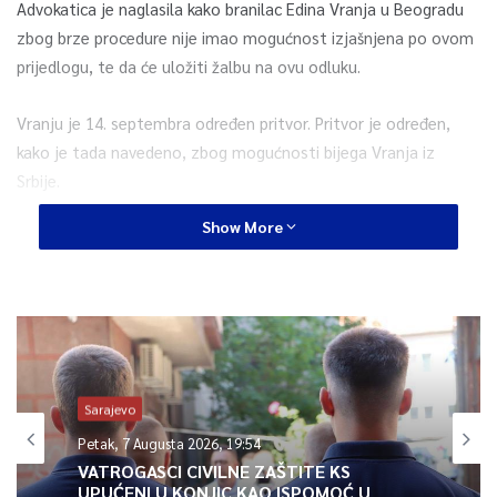
Advokatica je naglasila kako branilac Edina Vranja u Beogradu
zbog brze procedure nije imao mogućnost izjašnjena po ovom
prijedlogu, te da će uložiti žalbu na ovu odluku.
Vranju je 14. septembra određen pritvor. Pritvor je određen,
kako je tada navedeno, zbog mogućnosti bijega Vranja iz
Srbije.
Show More
0
Article Rating
Sarajevo
Petak, 7 Augusta 2026, 19:54
VATROGASCI CIVILNE ZAŠTITE KS
UPUĆENI U KONJIC KAO ISPOMOĆ U