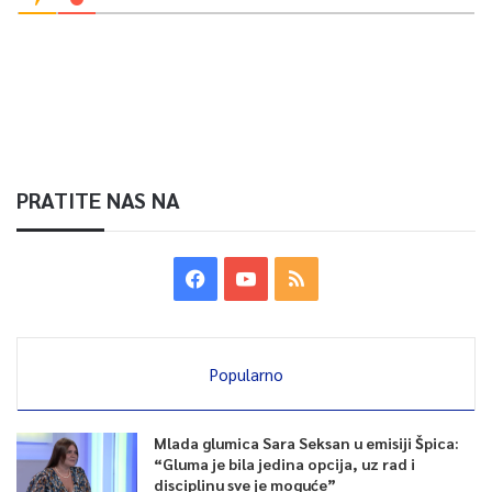
PRATITE NAS NA
Popularno
Mlada glumica Sara Seksan u emisiji Špica:
“Gluma je bila jedina opcija, uz rad i
disciplinu sve je moguće”