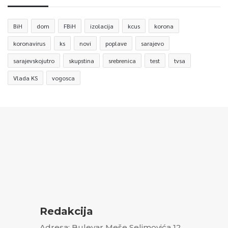
BiH
dom
FBiH
izolacija
kcus
korona
koronavirus
ks
novi
poplave
sarajevo
sarajevskojutro
skupstina
srebrenica
test
tvsa
Vlada KS
vogosca
Redakcija
Adresa: Bulevar Meše Selimovića 12,