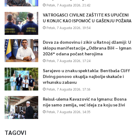
Petak, 7 Augusta 2026, 21:42
VATROGASCI CIVILNE ZAŠTITE KS UPUĆENI
U KONJIC KAO ISPOMOĆ U GAŠENJU POŽARA
Petak, 7 Augusta 2026, 19:54
Dova za domovinu i zikir u Ratnoj džamiji: U
sklopu manifestacije „Odbrana BiH – Igman
2026“ odana počast herojima
Petak, 7 Augusta 2026, 17:24
Sarajevo u znaku spektakla: Bentbaša Cliff
Diving ponovo okuplja najbolje skakače i
vrhunsku zabavu
Petak, 7 Augusta 2026, 17:16
Reisul-ulema Kavazović na Igmanu: Bosna
nije samo zemlja, već ideja za koju se živi
Petak, 7 Augusta 2026, 14:35
TAGOVI