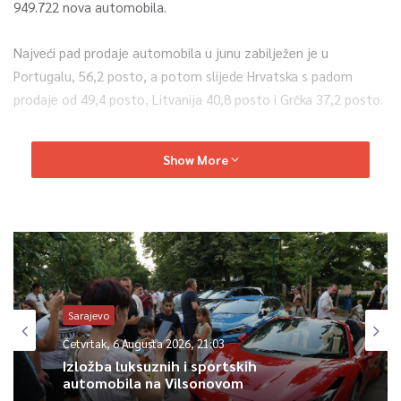
949.722 nova automobila.
Najveći pad prodaje automobila u junu zabilježen je u
Portugalu, 56,2 posto, a potom slijede Hrvatska s padom
prodaje od 49,4 posto, Litvanija 40,8 posto i Grčka 37,2 posto.
Ukupna prodaja automobila u EU u periodu januar-juni 2020.
Show More
godine pala je za 38,1 posto u odnosu na isti period prošle
godine.
Od 27 zemalja članica EU-a, najveći broj novih automobila u
junu prodat je u Francuskoj, ukupno 233.814. Potom slijede
Njemačka sa 220.272, Italija 132.457 i Španija sa 82.651.
Sarajevo
Prema najnovijim podacima proizvođača, najviše novih
Četvrtak, 6 Augusta 2026, 21:03
automobila u EU u junu je prodala Volkswagen grupa, ukupno
Izložba luksuznih i sportskih
229.973 jedinice, a prate je PSA grupa sa 148.546 i Renault
automobila na Vilsonovom
grupa sa 147.488 novih prodanih vozila.