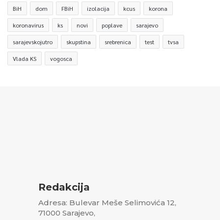
BiH
dom
FBiH
izolacija
kcus
korona
koronavirus
ks
novi
poplave
sarajevo
sarajevskojutro
skupstina
srebrenica
test
tvsa
Vlada KS
vogosca
Redakcija
Adresa: Bulevar Meše Selimovića 12,
71000 Sarajevo,