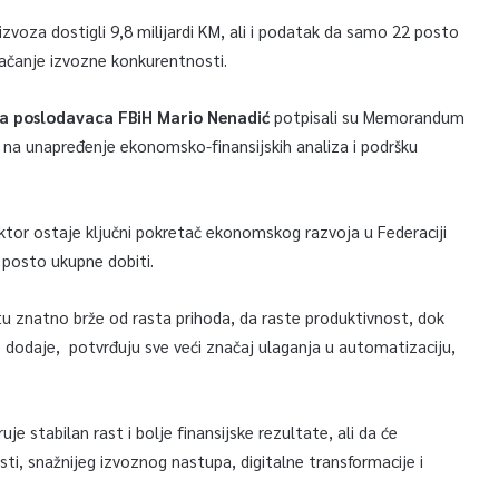
izvoza dostigli 9,8 milijardi KM, ali i podatak da samo 22 posto
jačanje izvozne konkurentnosti.
ja poslodavaca FBiH Mario Nenadić
potpisali su Memorandum
 na unapređenje ekonomsko-finansijskih analiza i podršku
ktor ostaje ključni pokretač ekonomskog razvoja u Federaciji
5 posto ukupne dobiti.
tu znatno brže od rasta prihoda, da raste produktivnost, dok
 se dodaje, potvrđuju sve veći značaj ulaganja u automatizaciju,
uje stabilan rast i bolje finansijske rezultate, ali da će
ti, snažnijeg izvoznog nastupa, digitalne transformacije i