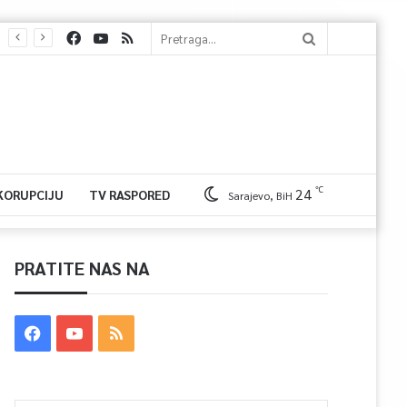
℃
24
 KORUPCIJU
TV RASPORED
Sarajevo, BiH
PRATITE NAS NA