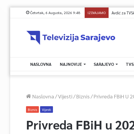
Četvrtak, 6 Augusta, 2026 9:48
IZDVAJAMO
Avdić za TVSA: S
NASLOVNA
NAJNOVIJE
SARAJEVO
TVS
Naslovna
/
Vijesti
/
Biznis
/
Privreda FBiH U 2
Biznis
Vijesti
Privreda FBiH u 202