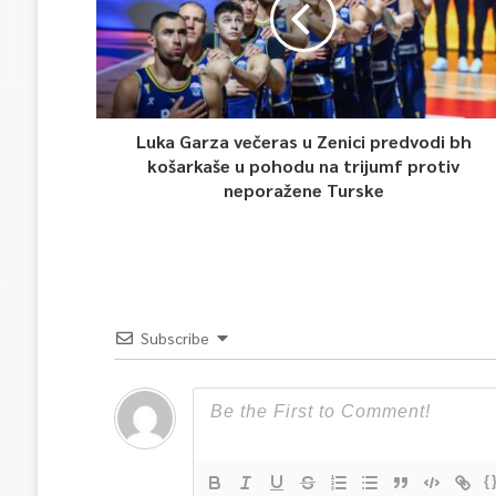
Luka Garza večeras u Zenici predvodi bh
košarkaše u pohodu na trijumf protiv
neporažene Turske
Subscribe
{