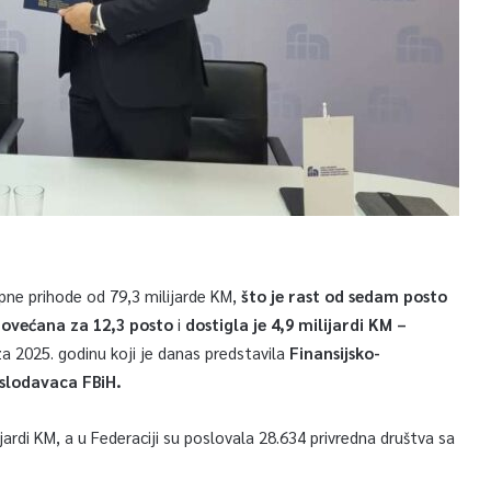
kupne prihode od 79,3 milijarde KM,
što je rast od sedam posto
povećana za 12,3 posto
i
dostigla je 4,9 milijardi KM –
za 2025. godinu koji je danas predstavila
Finansijsko-
oslodavaca FBiH.
jardi KM, a u Federaciji su poslovala 28.634 privredna društva sa