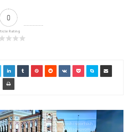
0
rticle Rating
Izložba luksuznih i sportskih
automobila na Vilsonovom