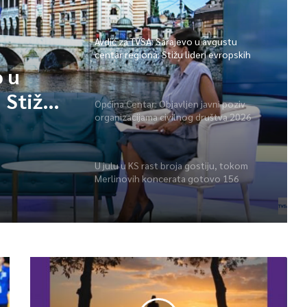
Avdić za TVSA: Sarajevo u avgustu
centar regiona: Stižu lideri evropskih
gradova
o u
 Stižu
Općina Centar: Objavljen javni poziv
organizacijama civilnog društva 2026
a
U julu u KS rast broja gostiju, tokom
Merlinovih koncerata gotovo 156
miliona KM prometa