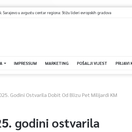
arajevo u avgustu centar regiona: Stižu lideri evropskih gradova
A
IMPRESSUM
MARKETING
POŠALJI VIJEST
PRIJAVI
025. Godini Ostvarila Dobit Od Blizu Pet Milijardi KM
5. godini ostvarila