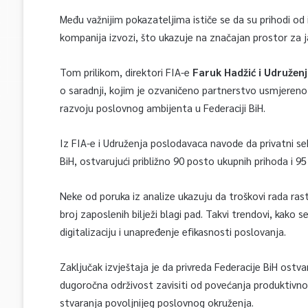
Među važnijim pokazateljima ističe se da su prihodi od 
kompanija izvozi, što ukazuje na značajan prostor za 
Tom prilikom, direktori FIA-e
Faruk Hadžić i Udružen
o saradnji, kojim je ozvaničeno partnerstvo usmjereno
razvoju poslovnog ambijenta u Federaciji BiH.
Iz FIA-e i Udruženja poslodavaca navode da privatni se
BiH, ostvarujući približno 90 posto ukupnih prihoda i 9
Neke od poruka iz analize ukazuju da troškovi rada ras
broj zaposlenih bilježi blagi pad. Takvi trendovi, kako
digitalizaciju i unapređenje efikasnosti poslovanja.
Zaključak izvještaja je da privreda Federacije BiH ostvar
dugoročna održivost zavisiti od povećanja produktivnos
stvaranja povoljnijeg poslovnog okruženja.