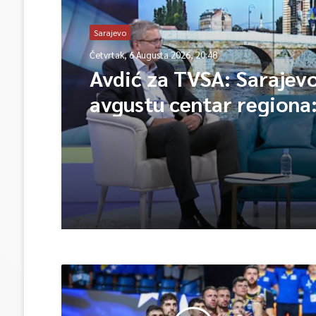
Sarajevo
Četvrtak, 6 Augusta 2026, 20:48
Avdić za TVSA: Sarajev
avgustu centar regiona:
lideri evropskih gradov