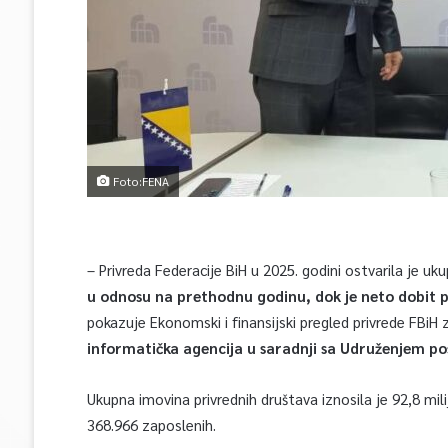
Foto:FENA
– Privreda Federacije BiH u 2025. godini ostvarila je u
u odnosu na prethodnu godinu, dok je neto dobit 
pokazuje Ekonomski i finansijski pregled privrede FBiH 
informatička agencija u saradnji sa Udruženjem p
Ukupna imovina privrednih društava iznosila je 92,8 mili
368.966 zaposlenih.