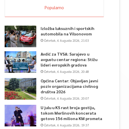
Popularno
Izložba luksuznih i sportskih
automobila na Vilsonovom
Četvrtak, 6 Augusta 2026, 21:03
Avdić za TVSA: Sarajevo u
avgustu centar regiona: Stižu
lideri evropskih gradova
Četvrtak, 6 Augusta 2026, 20:48
Općina Centar: Objavljen javni
poziv organizacijama civilnog
društva 2026
Četvrtak, 6 Augusta 2026, 20:07
U julu u KS rast broja gostiju,
tokom Merlinovih koncerata
gotovo 156 miliona KM prometa
Četvrtak, 6 Augusta 2026, 19:37