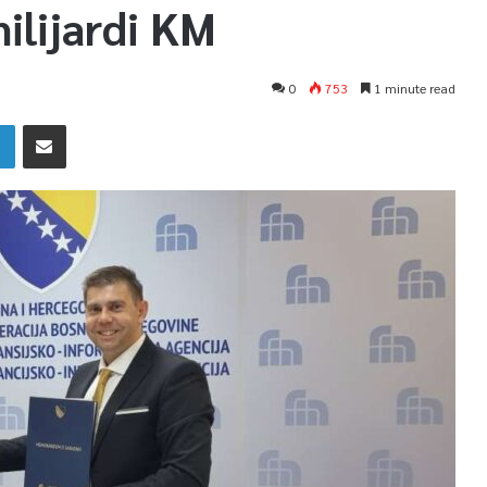
milijardi KM
0
753
1 minute read