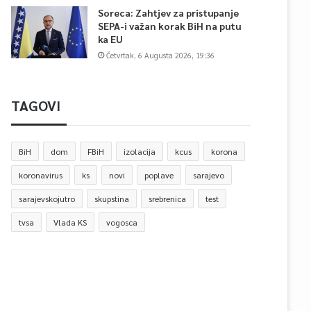
Soreca: Zahtjev za pristupanje
SEPA-i važan korak BiH na putu
ka EU
Četvrtak, 6 Augusta 2026, 19:36
TAGOVI
BiH
dom
FBiH
izolacija
kcus
korona
koronavirus
ks
novi
poplave
sarajevo
sarajevskojutro
skupstina
srebrenica
test
tvsa
Vlada KS
vogosca