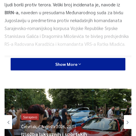
ljudi borili protiv terora. Veliki broj incidenata je, navode iz
BIRN-a
, naveden u presudama Međunarodnog suda za bivšu
Jugoslaviju u predmetima protiv nekadašnjih komandanata
Sarajevsko-romanijskog korpusa Vojske Republike Srpske
Stanislava Galića i Dragomira Miloševića te bivšeg predsjednika
RS-a Radovana Karadžića i komandanta VRS-a Ratka Mladića.
Show More
Sarajevo
Četvrtak, 6 Augusta 2026, 21:03
Izložba luksuznih i sportskih