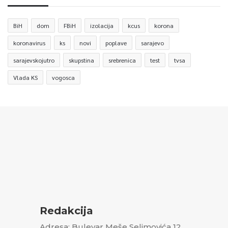
BiH
dom
FBiH
izolacija
kcus
korona
koronavirus
ks
novi
poplave
sarajevo
sarajevskojutro
skupstina
srebrenica
test
tvsa
Vlada KS
vogosca
Redakcija
Adresa: Bulevar Meše Selimovića 12,