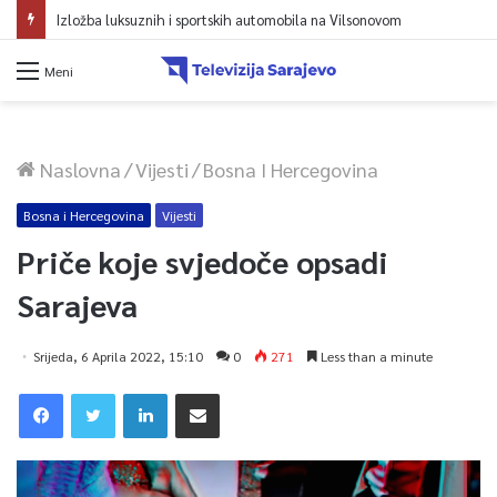
Izložba luksuznih i sportskih automobila na Vilsonovom
Meni
Naslovna
/
Vijesti
/
Bosna I Hercegovina
Bosna i Hercegovina
Vijesti
Priče koje svjedoče opsadi
Sarajeva
Srijeda, 6 Aprila 2022, 15:10
0
271
Less than a minute