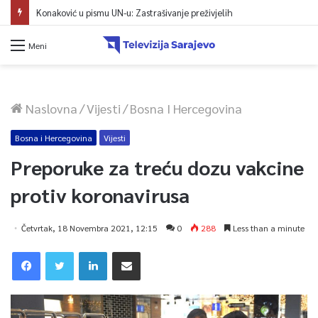
Konaković u pismu UN-u: Zastrašivanje preživjelih
Meni
Naslovna
/
Vijesti
/
Bosna I Hercegovina
Bosna i Hercegovina
Vijesti
Preporuke za treću dozu vakcine
protiv koronavirusa
Četvrtak, 18 Novembra 2021, 12:15
0
288
Less than a minute