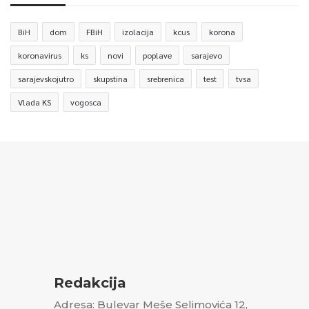
BiH
dom
FBiH
izolacija
kcus
korona
koronavirus
ks
novi
poplave
sarajevo
sarajevskojutro
skupstina
srebrenica
test
tvsa
Vlada KS
vogosca
Redakcija
Adresa: Bulevar Meše Selimovića 12,