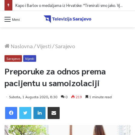
Kapo i Barlov o medaljama iz Hrvatske: “Trenirali smo jako. Vjerovali smo”
Meni
Naslovna
/
Vijesti
/
Sarajevo
Sarajevo
Vijesti
Preporuke za odnos prema
pacijentu u samoizolaciji
Subota, 1 Augusta 2020, 8:30
0
219
1 minute read