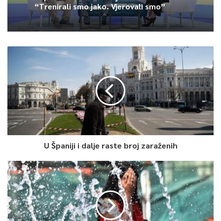
“Trenirali smo jako. Vjerovali smo”
0
Article Rating
U Španiji i dalje raste broj zaraženih