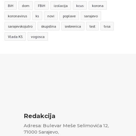
BiH
dom
FBiH
izolacija
kcus
korona
koronavirus
ks
novi
poplave
sarajevo
sarajevskojutro
skupstina
srebrenica
test
tvsa
Vlada KS
vogosca
Redakcija
Adresa: Bulevar Meše Selimovića 12,
71000 Sarajevo,