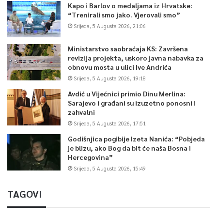
Kapo i Barlov o medaljama iz Hrvatske:
“Trenirali smo jako. Vjerovali smo”
Srijeda, 5 Augusta 2026, 21:06
Ministarstvo saobraćaja KS: Završena
revizija projekta, uskoro javna nabavka za
obnovu mosta u ulici Ive Andrića
Srijeda, 5 Augusta 2026, 19:18
Avdić u Vijećnici primio Dinu Merlina:
Sarajevo i građani su izuzetno ponosni i
zahvalni
Srijeda, 5 Augusta 2026, 17:51
Godišnjica pogibije Izeta Nanića: “Pobjeda
je blizu, ako Bog da bit će naša Bosna i
Hercegovina”
Srijeda, 5 Augusta 2026, 15:49
TAGOVI