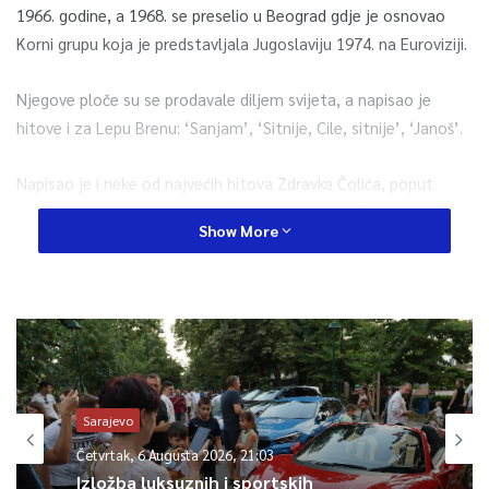
1966. godine, a 1968. se preselio u Beograd gdje je osnovao
Korni grupu koja je predstavljala Jugoslaviju 1974. na Euroviziji.
Njegove ploče su se prodavale diljem svijeta, a napisao je
hitove i za Lepu Brenu: ‘Sanjam’, ‘Sitnije, Cile, sitnije’, ‘Janoš’.
Napisao je i neke od najvećih hitova Zdravka Čolića, poput
pjesama ‘April u Beogradu’, ‘Živiš u oblacima’, ‘Zvao sam je
Show More
Emili’, ‘Jedna zima sa Kristinom’, ‘Jedina’, ‘Mađarica’.
Pisao je glazbu za kazalište, filmove i televiziju
0
Article Rating
Sarajevo
Četvrtak, 6 Augusta 2026, 21:03
Izložba luksuznih i sportskih