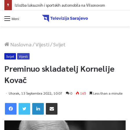
Izložba luksuznih i sportskih automobila na Vilsonovom
Meni
Naslovna
/
Vijesti
/
Svijet
Svijet
Vijesti
Preminuo skladatelj Kornelije
Kovač
Utorak, 13 Septembra 2022, 10:07
0
165
Less than a minute