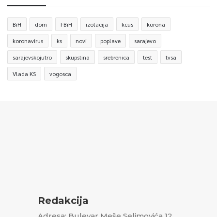
BiH
dom
FBiH
izolacija
kcus
korona
koronavirus
ks
novi
poplave
sarajevo
sarajevskojutro
skupstina
srebrenica
test
tvsa
Vlada KS
vogosca
Redakcija
Adresa: Bulevar Meše Selimovića 12,