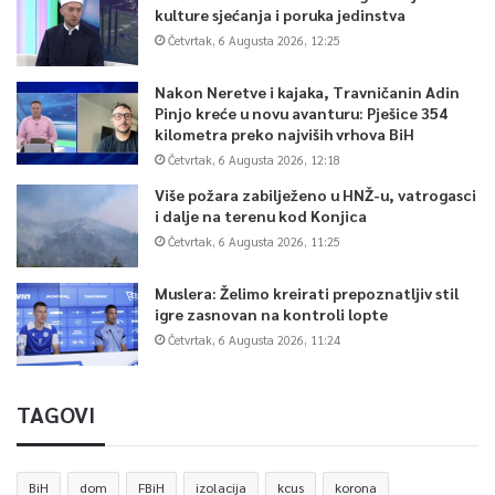
kulture sjećanja i poruka jedinstva
Četvrtak, 6 Augusta 2026, 12:25
Nakon Neretve i kajaka, Travničanin Adin
Pinjo kreće u novu avanturu: Pješice 354
kilometra preko najviših vrhova BiH
Četvrtak, 6 Augusta 2026, 12:18
Više požara zabilježeno u HNŽ-u, vatrogasci
i dalje na terenu kod Konjica
Četvrtak, 6 Augusta 2026, 11:25
Muslera: Želimo kreirati prepoznatljiv stil
igre zasnovan na kontroli lopte
Četvrtak, 6 Augusta 2026, 11:24
TAGOVI
BiH
dom
FBiH
izolacija
kcus
korona