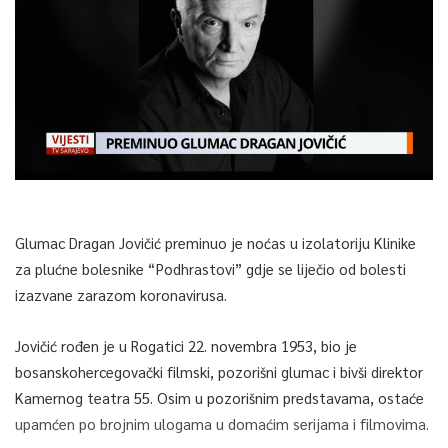
Glumac Dragan Jovičić preminuo je noćas u izolatoriju Klinike
za plućne bolesnike “Podhrastovi” gdje se liječio od bolesti
izazvane zarazom koronavirusa.
Jovičić rođen je u Rogatici 22. novembra 1953, bio je
bosanskohercegovački filmski, pozorišni glumac i bivši direktor
Kamernog teatra 55. Osim u pozorišnim predstavama, ostaće
upamćen po brojnim ulogama u domaćim serijama i filmovima.