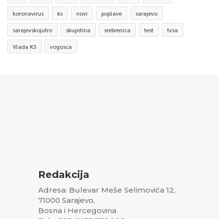
koronavirus
ks
novi
poplave
sarajevo
sarajevskojutro
skupstina
srebrenica
test
tvsa
Vlada KS
vogosca
Redakcija
Adresa: Bulevar Meše Selimovića 12,
71000 Sarajevo,
Bosna i Hercegovina