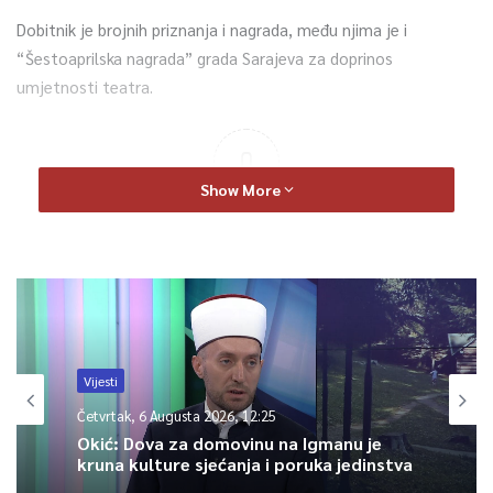
Dobitnik je brojnih priznanja i nagrada, među njima je i
“Šestoaprilska nagrada” grada Sarajeva za doprinos
umjetnosti teatra.
0
Show More
Article Rating
Vijesti
Četvrtak, 6 Augusta 2026, 12:25
Okić: Dova za domovinu na Igmanu je
kruna kulture sjećanja i poruka jedinstva