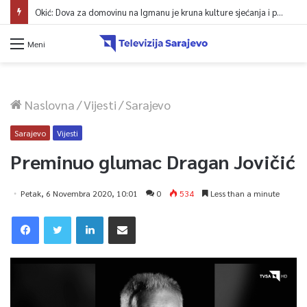
Okić: Dova za domovinu na Igmanu je kruna kulture sjećanja i poruka jedinstva
Meni
Naslovna
/
Vijesti
/
Sarajevo
Sarajevo
Vijesti
Preminuo glumac Dragan Jovičić
Petak, 6 Novembra 2020, 10:01
0
534
Less than a minute