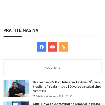
PRATITE NAS NA
Popularno
Džaferović-Zulfić: Jubilarni festival “Čuvari
tradicije” spaja mlade i čuva bogatu baštinu
širom BiH
Četvrtak, 6 Augusta 2026, 12:30
Okić: Dova za domovinu na Igmanu je kruna