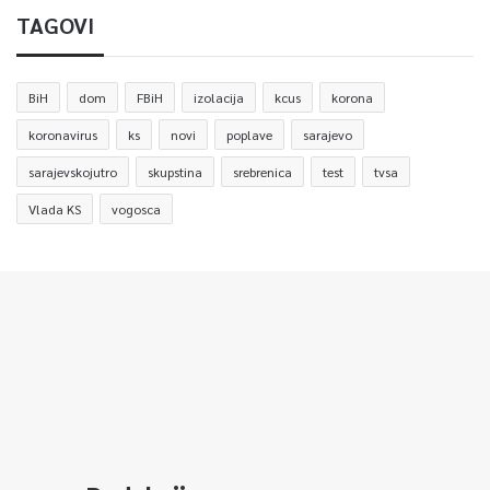
TAGOVI
BiH
dom
FBiH
izolacija
kcus
korona
koronavirus
ks
novi
poplave
sarajevo
sarajevskojutro
skupstina
srebrenica
test
tvsa
Vlada KS
vogosca