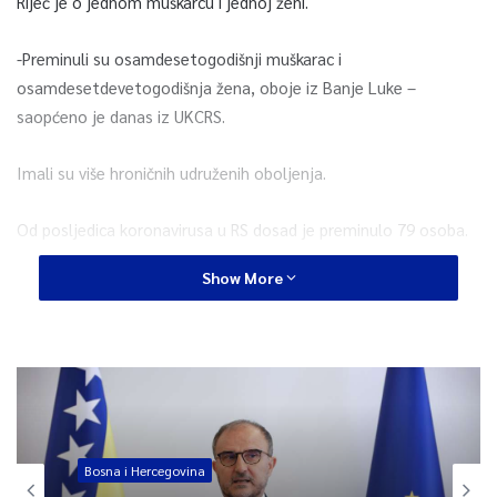
Riječ je o jednom muškarcu i jednoj ženi.
-Preminuli su osamdesetogodišnji muškarac i
osamdesetdevetogodišnja žena, oboje iz Banje Luke –
saopćeno je danas iz UKCRS.
Imali su više hroničnih udruženih oboljenja.
Od posljedica koronavirusa u RS dosad je preminulo 79 osoba.
Show More
0
Article Rating
Bosna i Hercegovina