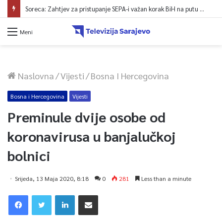
Soreca: Zahtjev za pristupanje SEPA-i važan korak BiH na putu ka EU
Meni
Naslovna
/
Vijesti
/
Bosna I Hercegovina
Bosna i Hercegovina
Vijesti
Preminule dvije osobe od
koronavirusa u banjalučkoj
bolnici
Srijeda, 13 Maja 2020, 8:18
0
281
Less than a minute