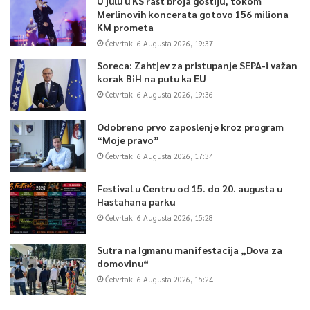
U julu u KS rast broja gostiju, tokom
Merlinovih koncerata gotovo 156 miliona
KM prometa
Četvrtak, 6 Augusta 2026, 19:37
Soreca: Zahtjev za pristupanje SEPA-i važan
korak BiH na putu ka EU
Četvrtak, 6 Augusta 2026, 19:36
Odobreno prvo zaposlenje kroz program
“Moje pravo”
Četvrtak, 6 Augusta 2026, 17:34
Festival u Centru od 15. do 20. augusta u
Hastahana parku
Četvrtak, 6 Augusta 2026, 15:28
Sutra na Igmanu manifestacija „Dova za
domovinu“
Četvrtak, 6 Augusta 2026, 15:24