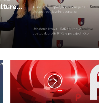
lture i
TI uočio 1.200 primjera potencijalne
zloupotrebe javnih resursa za
opsko
promociju stranaka
ke igre
Udruženja žrtava – RAK pokrenuo
postupak protiv RTRS-a po zajedničkom
prigovoru pet udruženja žrtava