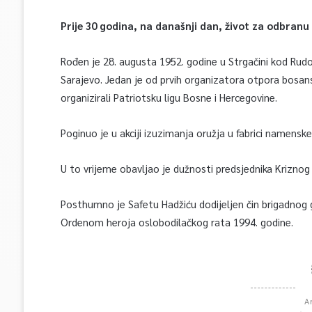
Prije 30 godina, na današnji dan, život za odbranu
Rođen je 28. augusta 1952. godine u Strgačini kod Rudog
Sarajevo. Jedan je od prvih organizatora otpora bosans
organizirali Patriotsku ligu Bosne i Hercegovine.
Poginuo je u akciji izuzimanja oružja u fabrici namenske 
U to vrijeme obavljao je dužnosti predsjednika Kriznog 
Posthumno je Safetu Hadžiću dodijeljen čin brigadnog ge
Ordenom heroja oslobodilačkog rata 1994. godine.
A