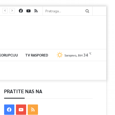
℃
34
 KORUPCIJU
TV RASPORED
Sarajevo, BiH
PRATITE NAS NA