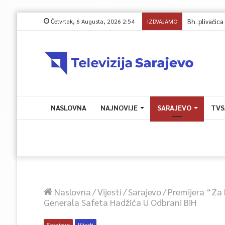
Četvrtak, 6 Augusta, 2026 2:54
IZDVAJAMO
NASLOVNA
NAJNOVIJE
SARAJEVO
TVS
Naslovna
/
Vijesti
/
Sarajevo
/
Premijera “Za 
Generala Safeta Hadžića U Odbrani BiH
Sarajevo
Vijesti