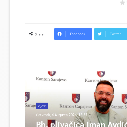
Facebook
Twitter
Share
Read Next
Vijesti
Četvrtak, 6 Augusta 2026, 13:37
Bh. plivačica Iman Avdi