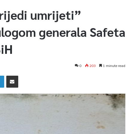
rijedi umrijeti”
 ulogom generala Safeta
BiH
0
203
1 minute read