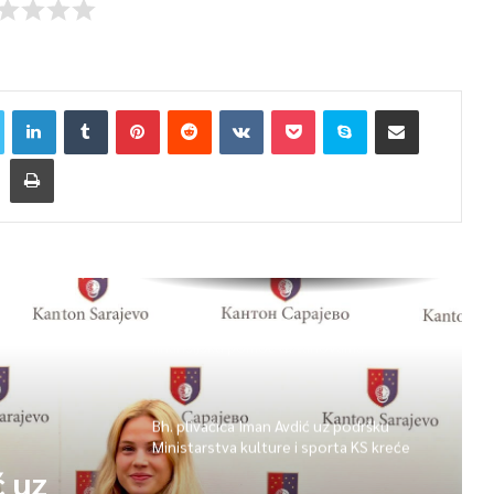
Općina Centar: Potpisani ugovori za
finansijsku pomoć ustanovama
socijalne zaštite
Bh. plivačica Iman Avdić uz podršku
Ministarstva kulture i sporta KS kreće
na Evropsko prvenstvo i Mediteranske
ć uz
igre