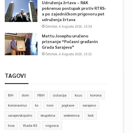
Udruženja žrtava – RAK
pokrenuo postupak protiv RTRS-
a po zajedničkom prigovoru pet
udruženja žrtava
Četvrtak, 6 Augusta 2026, 13:34
Mattu Josephu uručeno
priznanje “Počasni građanin
Grada Sarajeva”
Četvrtak, 6 Augusta 2026, 13:32
TAGOVI
BiH
dom
FBiH
izolacija
kcus
korona
koronavirus
ks
novi
poplave
sarajevo
sarajevskojutro
skupstina
srebrenica
test
tvsa
Vlada KS
vogosca