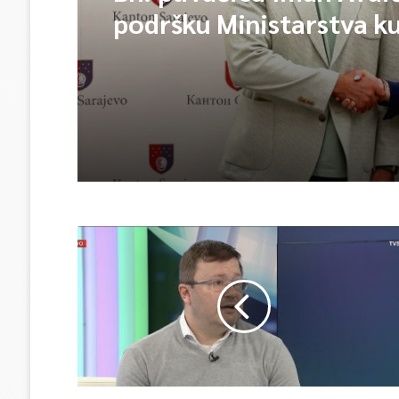
podršku Ministarstva ku
sporta KS kreće na Evr
prvenstvo i Mediterans