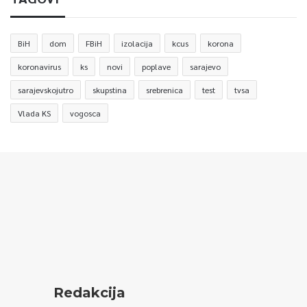
BiH
dom
FBiH
izolacija
kcus
korona
koronavirus
ks
novi
poplave
sarajevo
sarajevskojutro
skupstina
srebrenica
test
tvsa
Vlada KS
vogosca
Redakcija