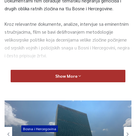
Dokumentarni film obrađuje tematiku negiranja genocida i
drugih oblika ratnih zločina na tlu Bosne i Hercegovine.
Kroz relevantne dokumente, analize, intervjue sa eminentnim
stručnjacima, film se bavi dešifrovanjem metodologije
velikosrpske politike koja decenijama velike zločine počinjene
od srpskih vojnih i policijskih snaga u Bosni i Hercegovini, negira
i često pripisuje žrtvi.
– Na brojnim sudskim procesima za ratne zločine, pokušalo se
Show More
na osnovu historijskih falsifikata, lažnih svjedoka i vještaka
sumnjivih namjera, dokazati da su naredbodavci i izvršioci
velikih zločina bili samo žrtve teorija zavjere. U filmu
otkrivamo, na koji način su Vlada entiteta RS i država Srbija,
milionskim iznosima finansirale projekte negiranja i
falsifikovanja historijskih činjenica, za koje postoje
pravosnažne presude Međunarodnog krivičnog suda za bivšu
Bosna i Hercegovina
Jugoslaviju u Hagu i domaćih sudova – kazao je u izjavi za Fenu