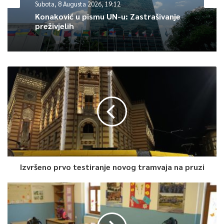
Subota, 8 Augusta 2026, 19:12
Avdo Huseinović.
Konaković u pismu UN-u: Zastrašivanje
preživjelih
On je naglasio da je na ovom filmu radio oko dvije godine.
Dodao je i da je na filmu radila stadardna ekipa koja radi sa
njim već 10-ak godina.
– Tematika filma je kontinuitet negiranja genocida i drugih
oblika zločina na tlu BiH. Kontinutet koji traje još od vremena
izvršenja samih zločina. Film ćemo prikazati povodom
obilježavanja 30. godišnjice masakra na Markalama, a film
upravo priča o pokušaju negiranja Markala i pripisavanja tog
masakra žrtvi. Na osnovu dokumenata, činjenica, eksperata,
uspjeli smo na jedan jako ozbiljan način stati na put brojnim
Izvršeno prvo testiranje novog tramvaja na pruzi
lažima kad su u pitanju Markale, Tuzlanska kapija, genocid u
Srebrenici, ali i još nekoliko primjera izvršenja zločina u BiH –
kazao je Huseinović.