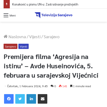
Konaković u pismu UN-u: Zastrašivanje preživjelih
Meni
Naslovna
/
Vijesti
/
Sarajevo
Sarajevo
Vijesti
Premijera filma ‘Agresija na
istinu’ – Avde Huseinovića, 5.
februara u sarajevskoj Vijećnici
Četvrtak, 1 Februara 2024, 9:45
0
141
1 minute read